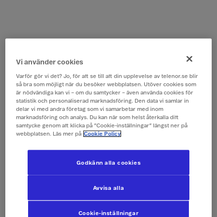
Vi använder cookies
Varför gör vi det? Jo, för att se till att din upplevelse av telenor.se blir
så bra som möjligt när du besöker webbplatsen. Utöver cookies som
är nödvändiga kan vi – om du samtycker – även använda cookies för
statistik och personaliserad marknadsföring. Den data vi samlar in
delar vi med andra företag som vi samarbetar med inom
marknadsföring och analys. Du kan när som helst återkalla ditt
samtycke genom att klicka på ”Cookie-inställningar” längst ner på
webbplatsen. Läs mer på
Cookie Policy
Godkänn alla cookies
Avvisa alla
Cookie-inställningar