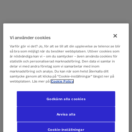
Vi använder cookies
Varför gör vi det? Jo, för att se till att din upplevelse av telenor.se blir
så bra som möjligt när du besöker webbplatsen. Utöver cookies som
är nödvändiga kan vi – om du samtycker – även använda cookies för
statistik och personaliserad marknadsföring. Den data vi samlar in
delar vi med andra företag som vi samarbetar med inom
marknadsföring och analys. Du kan när som helst återkalla ditt
samtycke genom att klicka på ”Cookie-inställningar” längst ner på
webbplatsen. Läs mer på
Cookie Policy
Godkänn alla cookies
Avvisa alla
Cookie-inställningar