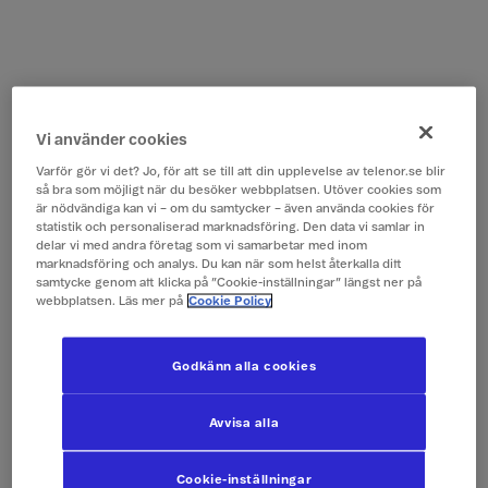
Vi använder cookies
Varför gör vi det? Jo, för att se till att din upplevelse av telenor.se blir
så bra som möjligt när du besöker webbplatsen. Utöver cookies som
är nödvändiga kan vi – om du samtycker – även använda cookies för
statistik och personaliserad marknadsföring. Den data vi samlar in
delar vi med andra företag som vi samarbetar med inom
marknadsföring och analys. Du kan när som helst återkalla ditt
samtycke genom att klicka på ”Cookie-inställningar” längst ner på
webbplatsen. Läs mer på
Cookie Policy
Godkänn alla cookies
Avvisa alla
Cookie-inställningar