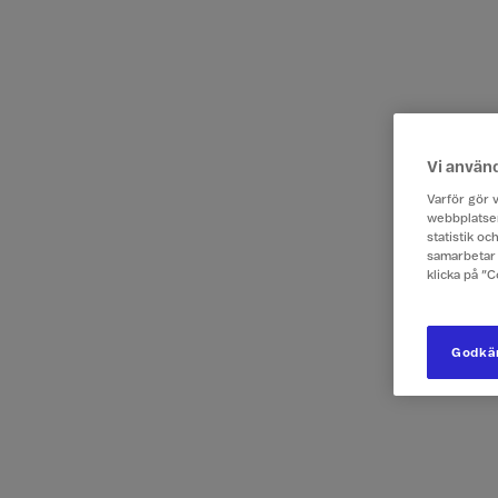
Vi använ
Varför gör v
webbplatsen
statistik o
samarbetar 
klicka på ”
Godkän