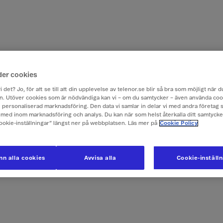
der cookies
i det? Jo, för att se till att din upplevelse av telenor.se blir så bra som möjligt när
. Utöver cookies som är nödvändiga kan vi – om du samtycker – även använda coo
ch personaliserad marknadsföring. Den data vi samlar in delar vi med andra företag 
med inom marknadsföring och analys. Du kan när som helst återkalla ditt samtyck
Cookie-inställningar” längst ner på webbplatsen. Läs mer på
Cookie Policy
n alla cookies
Avvisa alla
Cookie-inställ