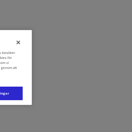
 du besöker
kies för
som vi
e genom att
ningar