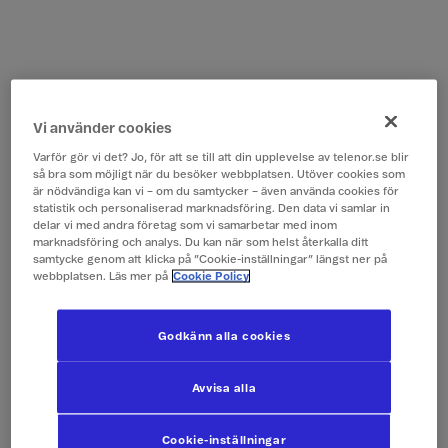
Vi använder cookies
Varför gör vi det? Jo, för att se till att din upplevelse av telenor.se blir
så bra som möjligt när du besöker webbplatsen. Utöver cookies som
är nödvändiga kan vi – om du samtycker – även använda cookies för
statistik och personaliserad marknadsföring. Den data vi samlar in
delar vi med andra företag som vi samarbetar med inom
marknadsföring och analys. Du kan när som helst återkalla ditt
samtycke genom att klicka på ”Cookie-inställningar” längst ner på
webbplatsen. Läs mer på
Cookie Policy
Godkänn alla cookies
Avvisa alla
Cookie-inställningar