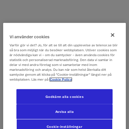
Vi använder cookies
Varför gör vi det? Jo, för att se till att din upplevelse av telenor.se blir
så bra som möjligt när du besöker webbplatsen. Utöver cookies som
är nödvändiga kan vi – om du samtycker – även använda cookies för
statistik och personaliserad marknadsföring. Den data vi samlar in
delar vi med andra företag som vi samarbetar med inom
marknadsföring och analys. Du kan när som helst återkalla ditt
samtycke genom att klicka på ”Cookie-inställningar” längst ner på
webbplatsen. Läs mer på
Cookie Policy
Godkänn alla cookies
Avvisa alla
Cookie-inställningar