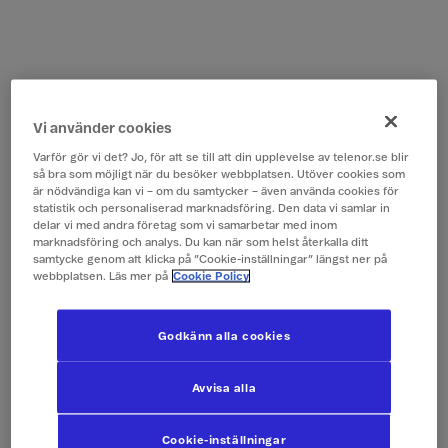
Vi använder cookies
Varför gör vi det? Jo, för att se till att din upplevelse av telenor.se blir
så bra som möjligt när du besöker webbplatsen. Utöver cookies som
är nödvändiga kan vi – om du samtycker – även använda cookies för
statistik och personaliserad marknadsföring. Den data vi samlar in
delar vi med andra företag som vi samarbetar med inom
marknadsföring och analys. Du kan när som helst återkalla ditt
samtycke genom att klicka på ”Cookie-inställningar” längst ner på
webbplatsen. Läs mer på
Cookie Policy
Godkänn alla cookies
Avvisa alla
Cookie-inställningar