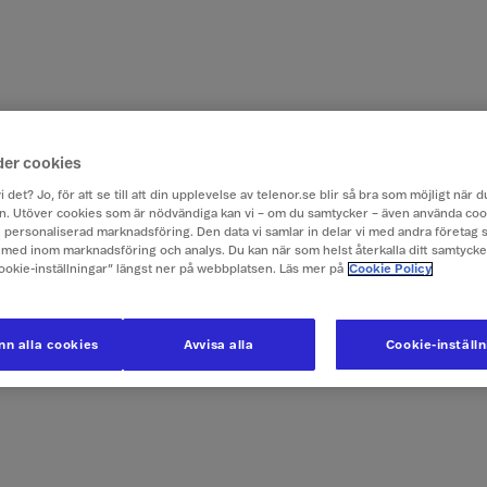
der cookies
i det? Jo, för att se till att din upplevelse av telenor.se blir så bra som möjligt när
. Utöver cookies som är nödvändiga kan vi – om du samtycker – även använda coo
ch personaliserad marknadsföring. Den data vi samlar in delar vi med andra företag 
med inom marknadsföring och analys. Du kan när som helst återkalla ditt samtyck
Cookie-inställningar” längst ner på webbplatsen. Läs mer på
Cookie Policy
n alla cookies
Avvisa alla
Cookie-inställ