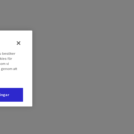
 du besöker
kies för
som vi
e genom att
ningar