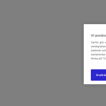
Vi använ
Varför gör v
webbplatsen
statistik o
samarbetar 
klicka på ”
Godkän