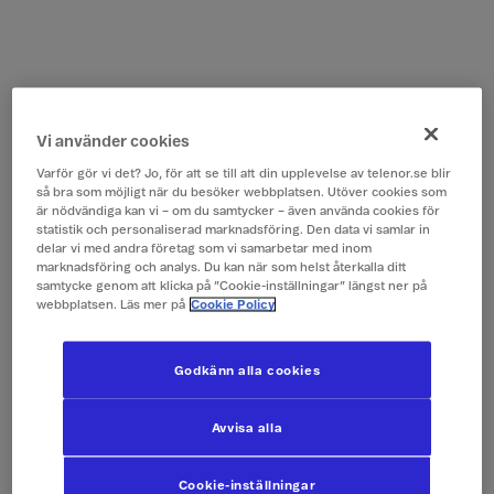
Vi använder cookies
Varför gör vi det? Jo, för att se till att din upplevelse av telenor.se blir
så bra som möjligt när du besöker webbplatsen. Utöver cookies som
är nödvändiga kan vi – om du samtycker – även använda cookies för
statistik och personaliserad marknadsföring. Den data vi samlar in
delar vi med andra företag som vi samarbetar med inom
marknadsföring och analys. Du kan när som helst återkalla ditt
samtycke genom att klicka på ”Cookie-inställningar” längst ner på
webbplatsen. Läs mer på
Cookie Policy
Godkänn alla cookies
Avvisa alla
Cookie-inställningar