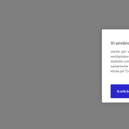
Vi använ
Varför gör v
webbplatsen
statistik o
samarbetar 
klicka på ”
Godkän