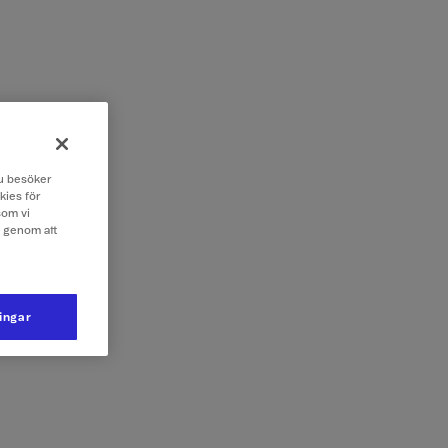
 du besöker
kies för
som vi
e genom att
ningar