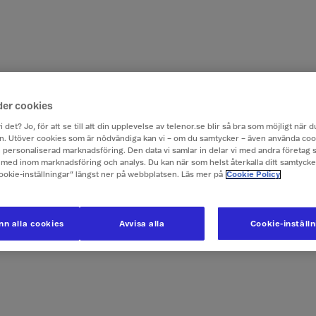
der cookies
i det? Jo, för att se till att din upplevelse av telenor.se blir så bra som möjligt när
. Utöver cookies som är nödvändiga kan vi – om du samtycker – även använda coo
ch personaliserad marknadsföring. Den data vi samlar in delar vi med andra företag 
med inom marknadsföring och analys. Du kan när som helst återkalla ditt samtyck
Cookie-inställningar” längst ner på webbplatsen. Läs mer på
Cookie Policy
n alla cookies
Avvisa alla
Cookie-inställ