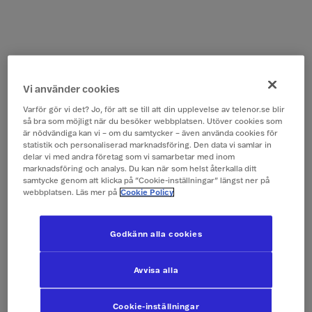
Vi använder cookies
Varför gör vi det? Jo, för att se till att din upplevelse av telenor.se blir
så bra som möjligt när du besöker webbplatsen. Utöver cookies som
är nödvändiga kan vi – om du samtycker – även använda cookies för
statistik och personaliserad marknadsföring. Den data vi samlar in
delar vi med andra företag som vi samarbetar med inom
marknadsföring och analys. Du kan när som helst återkalla ditt
samtycke genom att klicka på ”Cookie-inställningar” längst ner på
webbplatsen. Läs mer på
Cookie Policy
Godkänn alla cookies
Avvisa alla
Cookie-inställningar