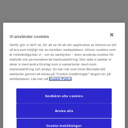
Vi använder cookies
Varför gör vi det? Jo, för att se till att din upplevelse av telenor.se blir
så bra som möjligt när du besöker webbplatsen. Utöver cookies som
är nödvändiga kan vi – om du samtycker – även använda cookies för
statistik och personaliserad marknadsföring. Den data vi samlar in
delar vi med andra företag som vi samarbetar med inom
marknadsföring och analys. Du kan när som helst återkalla ditt
samtycke genom att klicka på ”Cookie-inställningar” längst ner på
webbplatsen. Läs mer på
Cookie Policy
Godkänn alla cookies
Avvisa alla
Cookie-inställningar