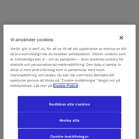
Vi använder cookies
Varför gör vi det? Jo, för att se till att din upplevelse av telenor.se blir
så bra som möjligt när du besöker webbplatsen. Utöver cookies som
är nödvändiga kan vi – om du samtycker – även använda cookies för
statistik och personaliserad marknadsföring. Den data vi samlar in
delar vi med andra företag som vi samarbetar med inom
marknadsföring och analys. Du kan när som helst återkalla ditt
samtycke genom att klicka på ”Cookie-inställningar” längst ner på
webbplatsen. Läs mer på
Cookie Policy
Godkänn alla cookies
Avvisa alla
Cookie-inställningar