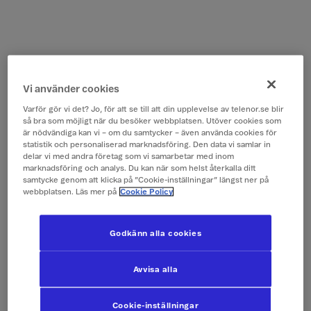
Vi använder cookies
Varför gör vi det? Jo, för att se till att din upplevelse av telenor.se blir
så bra som möjligt när du besöker webbplatsen. Utöver cookies som
är nödvändiga kan vi – om du samtycker – även använda cookies för
statistik och personaliserad marknadsföring. Den data vi samlar in
delar vi med andra företag som vi samarbetar med inom
marknadsföring och analys. Du kan när som helst återkalla ditt
samtycke genom att klicka på ”Cookie-inställningar” längst ner på
webbplatsen. Läs mer på
Cookie Policy
Godkänn alla cookies
Avvisa alla
Cookie-inställningar