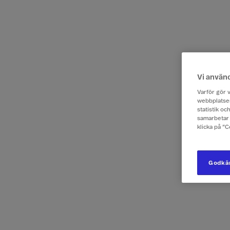
Vi använ
Varför gör v
webbplatsen
statistik o
samarbetar 
klicka på ”
Godkän