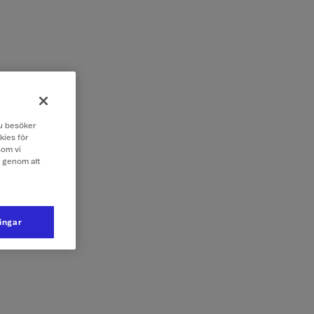
 du besöker
kies för
som vi
e genom att
ningar