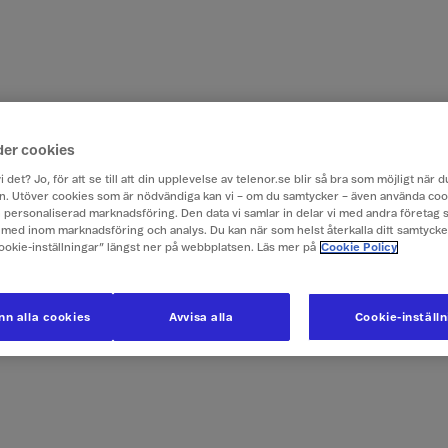
der cookies
i det? Jo, för att se till att din upplevelse av telenor.se blir så bra som möjligt när
. Utöver cookies som är nödvändiga kan vi – om du samtycker – även använda coo
ch personaliserad marknadsföring. Den data vi samlar in delar vi med andra företag 
med inom marknadsföring och analys. Du kan när som helst återkalla ditt samtyck
Cookie-inställningar” längst ner på webbplatsen. Läs mer på
Cookie Policy
n alla cookies
Avvisa alla
Cookie-inställ