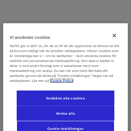
Vi använder cookies
Varför gör vi det? Jo, för att se till att din upplevelse av telenor.se blir
så bra som möjligt när du besöker webbplatsen. Utöver cookies som
är nödvändiga kan vi – om du samtycker – även använda cookies för
statistik och personaliserad marknadsföring. Den data vi samlar in
delar vi med andra företag som vi samarbetar med inom
marknadsföring och analys. Du kan när som helst återkalla ditt
samtycke genom att klicka på ”Cookie-inställningar” längst ner på
webbplatsen. Läs mer på
Cookie Policy
Godkänn alla cookies
Avvisa alla
Cookie-inställningar