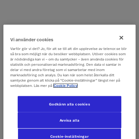
Vi använder cookies
Varför gör vi det? Jo, för att se till att din upplevelse av telenor.se blir
så bra som möjligt när du besöker webbplatsen. Utöver cookies som
är nödvändiga kan vi – om du samtycker – även använda cookies för
statistik och personaliserad marknadsföring. Den data vi samlar in
delar vi med andra företag som vi samarbetar med inom
marknadsföring och analys. Du kan när som helst återkalla ditt
samtycke genom att klicka på ”Cookie-inställningar” längst ner på
webbplatsen. Läs mer på
Cookie Policy
Godkänn alla cookies
Avvisa alla
Cookie-inställningar