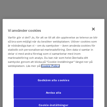
Vi använder cookies
Varför gör vi det? Jo, för att se till att din upplevelse av telenor.se blir
så bra som möjligt när du besöker webbplatsen. Utöver cookies som
är nödvändiga kan vi – om du samtycker – även använda cookies för
statistik och personaliserad marknadsföring. Den data vi samlar in
delar vi med andra företag som vi samarbetar med inom
marknadsföring och analys. Du kan när som helst återkalla ditt
samtycke genom att klicka på ”Cookie-inställningar” längst ner på
webbplatsen. Läs mer på
Cookie Policy
Godkänn alla cookies
Avvisa alla
Cookie-inställningar