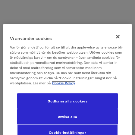
Vi använder cookies
Varför gör vi det? Jo, för att se till att din upplevelse av telenor.se blir
så bra som möjligt när du besöker webbplatsen. Utöver cookies som
är nödvändiga kan vi – om du samtycker – även använda cookies för
statistik och personaliserad marknadsföring. Den data vi samlar in
delar vi med andra företag som vi samarbetar med inom
marknadsföring och analys. Du kan när som helst återkalla ditt
samtycke genom att klicka på ”Cookie-inställningar” längst ner på
webbplatsen. Läs mer på
Cookie Policy
Godkänn alla cookies
Avvisa alla
Cookie-inställningar