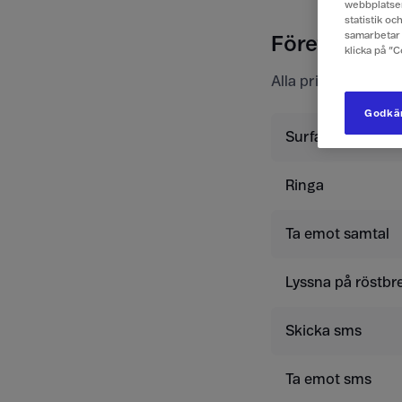
webbplatsen
statistik o
samarbetar 
Företagsprise
klicka på ”
Alla priser är exkl
Godkän
Surfa
Ringa
Ta emot samtal
Lyssna på röstbr
Skicka sms
Ta emot sms