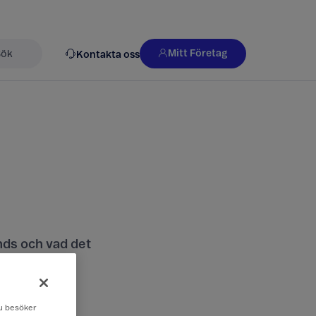
Mitt Företag
Kontakta oss
k
nds och vad det
 du besöker