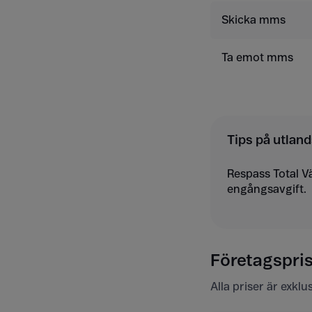
Skicka mms
Ta emot mms
Tips på utland
Respass Total V
engångsavgift.
Företagsprise
Alla priser är exkl