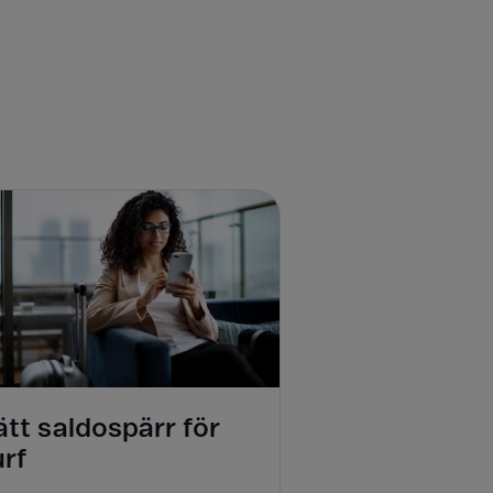
tt saldospärr för
urf