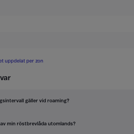
det uppdelat per zon
var
gsintervall gäller vid roaming?
g av min röstbrevlåda utomlands?