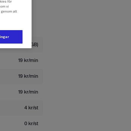
kies för
som vi
e genom att
ningar
 kr/dygn (0,3 GB)
19 kr/min
19 kr/min
19 kr/min
4 kr/st
0 kr/st