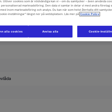
. Utöver cookies som är nödvändiga kan vi – om du samtycker – även använda coo
ch personaliserad marknadsföring. Den data vi samlar in delar vi med andra företag 
med inom marknadsföring och analys. Du kan när som helst återkalla ditt samtyck
r i Algeriet
Cookie-inställningar” längst ner på webbplatsen. Läs mer på
Cookie Policy
usive moms.
n alla cookies
Avvisa alla
Cookie-inställ
Surfpass 269
evlåda