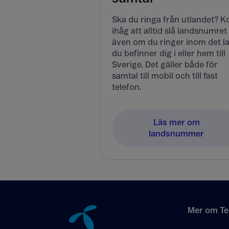
Ska du ringa från utlandet? 
ihåg att alltid slå landsnumret
även om du ringer inom det l
du befinner dig i eller hem till
Sverige. Det gäller både för
samtal till mobil och till fast
telefon.
Läs mer om
landsnummer
Tillbaka till innehåll
Mer om Te