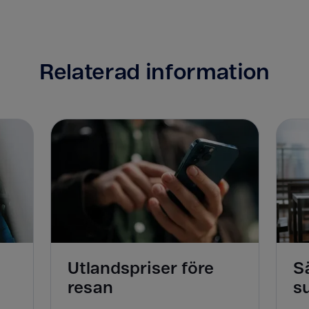
Relaterad information
Utlandspriser före
Sä
resan
s