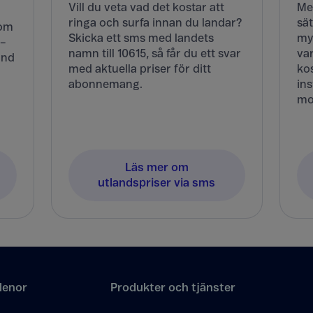
Vill du veta vad det kostar att
Me
ringa och surfa innan du landar?
sät
Kom
Skicka ett sms med landets
my
 –
namn till 10615, så får du ett svar
va
and
med aktuella priser för ditt
kos
abonnemang.
ins
mo
Läs mer om
utlandspriser via sms
lenor
Produkter och tjänster