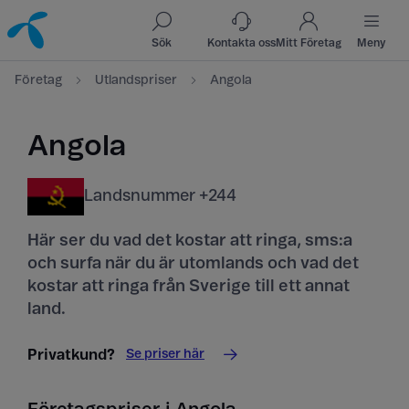
Till innehåll
Till sök
Sök
Kontakta oss
Mitt Företag
Meny
Företag
Utlandspriser
Angola
Angola
Landsnummer +244
Här ser du vad det kostar att ringa, sms:a
och surfa när du är utomlands och vad det
kostar att ringa från Sverige till ett annat
land.
Se priser här
Privatkund?