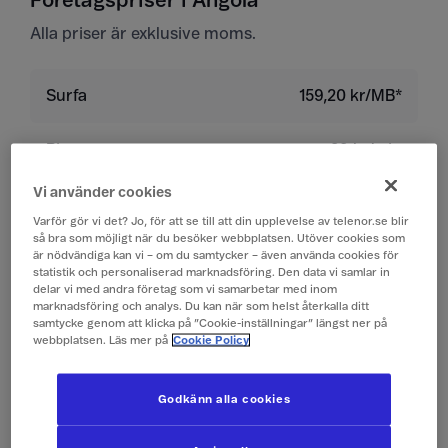
Företagspriser i Angola
Alla priser är exklusive moms.
Surfa
159,20 kr/MB*
Ringa
29 kr/min
Vi använder cookies
Ta emot samtal
29 kr/min
Varför gör vi det? Jo, för att se till att din upplevelse av telenor.se blir
så bra som möjligt när du besöker webbplatsen. Utöver cookies som
är nödvändiga kan vi – om du samtycker – även använda cookies för
Lyssna på röstbrevlåda
29 kr/min
statistik och personaliserad marknadsföring. Den data vi samlar in
delar vi med andra företag som vi samarbetar med inom
marknadsföring och analys. Du kan när som helst återkalla ditt
Skicka sms
4 kr/st
samtycke genom att klicka på ”Cookie-inställningar” längst ner på
webbplatsen. Läs mer på
Cookie Policy
Ta emot sms
0 kr/st
Godkänn alla cookies
Skicka mms
10 kr/st