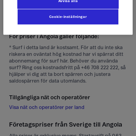
Avvisa alla
Ta emot mms
10 kr/st
Cookie-inställningar
För priser i Angola gäller följande:
* Surf i detta land är kostsamt. För att du inte ska
riskera en oväntat hög kostnad har vi spärrat ditt
abonnemang för surf här. Behöver du använda
surf? Ring oss kostnadsfritt på +46 708 222 222, så
hjälper vi dig att ta bort spärren och justera
saldospärren för data utomlands.
Tillgängliga nät och operatörer
Visa nät och operatörer per land
Företagspriser från Sverige till Angola
Alla priser är exklusive moms. Startavgift på 0,63