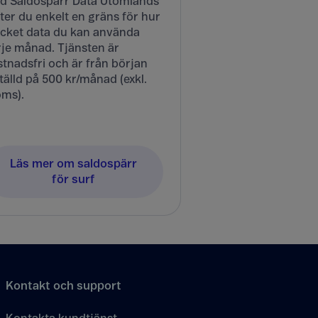
d Saldospärr Data Utomlands
ter du enkelt en gräns för hur
cket data du kan använda
rje månad. Tjänsten är
tnadsfri och är från början
tälld på 500 kr/månad (exkl.
ms).
Läs mer om saldospärr
för surf
Kontakt och support