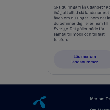
Ska du ringa från utlandet? 
ihåg att alltid slå landsnumret
även om du ringer inom det l
du befinner dig i eller hem till
Sverige. Det gäller både för
samtal till mobil och till fast
telefon.
Läs mer om
landsnummer
Tillbaka till innehåll
Mer om Te