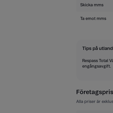
Skicka mms
Ta emot mms
Tips på utland
Respass Total V
engångsavgift.
Företagsprise
Alla priser är exkl