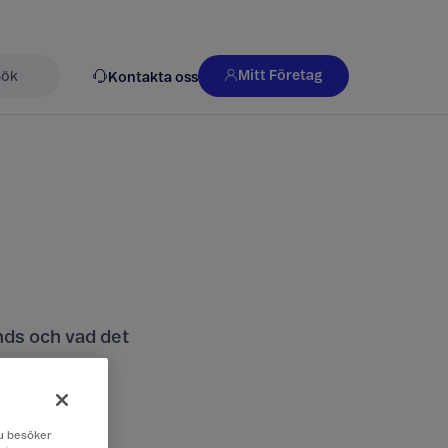
Mitt Företag
Kontakta oss
k
nds och vad det
 du besöker