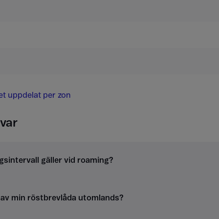
det uppdelat per zon
var
gsintervall gäller vid roaming?
g av min röstbrevlåda utomlands?