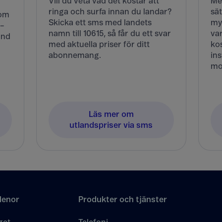
Vill du veta vad det kostar att
Me
ringa och surfa innan du landar?
sät
Kom
Skicka ett sms med landets
my
 –
namn till 10615, så får du ett svar
va
and
med aktuella priser för ditt
kos
abonnemang.
ins
mo
Läs mer om
utlandspriser via sms
lenor
Produkter och tjänster