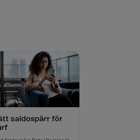
tt saldospärr för
urf