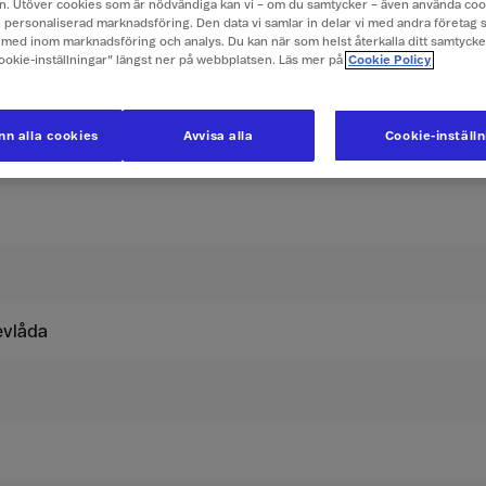
. Utöver cookies som är nödvändiga kan vi – om du samtycker – även använda coo
ch personaliserad marknadsföring. Den data vi samlar in delar vi med andra företag 
er i Anguilla (Västindien)
med inom marknadsföring och analys. Du kan när som helst återkalla ditt samtyck
Cookie-inställningar” längst ner på webbplatsen. Läs mer på
Cookie Policy
usive moms.
n alla cookies
Avvisa alla
Cookie-inställ
Surfpass 269
evlåda