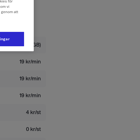
kies för
som vi
e genom att
ningar
 kr/dygn (0,3 GB)
19 kr/min
19 kr/min
19 kr/min
4 kr/st
0 kr/st