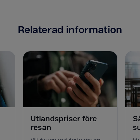
Relaterad information
Utlandspriser före
Sä
resan
s