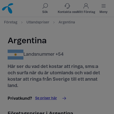
Till innehåll
Till sök
Sök
Kontakta oss
Mitt Företag
Meny
Företag
Utlandspriser
Argentina
Argentina
Landsnummer +54
Här ser du vad det kostar att ringa, sms:a
och surfa när du är utomlands och vad det
kostar att ringa från Sverige till ett annat
land.
Se priser här
Privatkund?
Företagspriser i Argentina