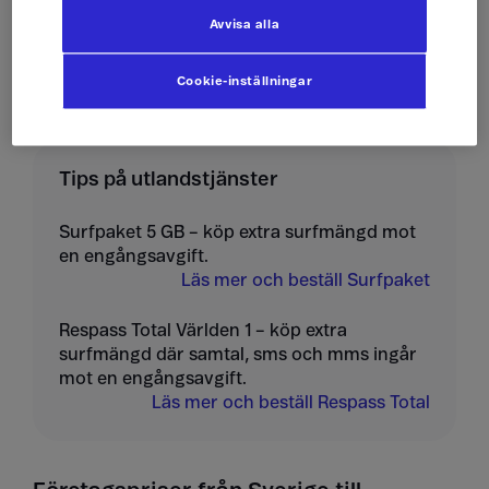
Avvisa alla
Ta emot mms
10 kr/st
Cookie-inställningar
Tips på utlandstjänster
Surfpaket 5 GB – köp extra surfmängd mot
en engångsavgift.
Läs mer och beställ Surfpaket
Respass Total Världen 1 – köp extra
surfmängd där samtal, sms och mms ingår
mot en engångsavgift.
Läs mer och beställ Respass Total