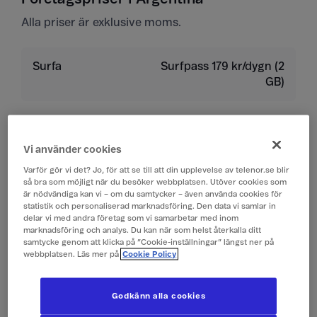
Alla priser är exklusive moms.
Surfa
Surfpass 179 kr/dygn (2
GB)
Ringa
19 kr/min
Vi använder cookies
Ta emot samtal
19 kr/min
Varför gör vi det? Jo, för att se till att din upplevelse av telenor.se blir
så bra som möjligt när du besöker webbplatsen. Utöver cookies som
är nödvändiga kan vi – om du samtycker – även använda cookies för
Lyssna på röstbrevlåda
19 kr/min
statistik och personaliserad marknadsföring. Den data vi samlar in
delar vi med andra företag som vi samarbetar med inom
marknadsföring och analys. Du kan när som helst återkalla ditt
Skicka sms
4 kr/st
samtycke genom att klicka på ”Cookie-inställningar” längst ner på
webbplatsen. Läs mer på
Cookie Policy
Ta emot sms
0 kr/st
Godkänn alla cookies
Skicka mms
10 kr/st