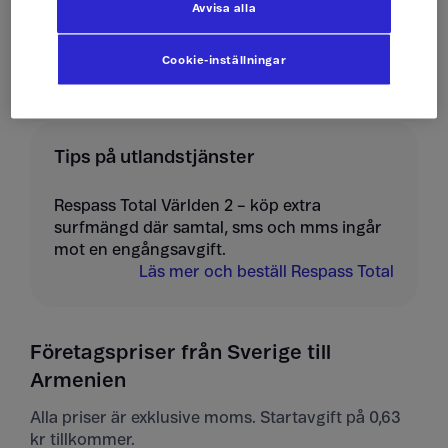
Avvisa alla
Ta emot mms
10 kr/st
Cookie-inställningar
Tips på utlandstjänster
Respass Total Världen 2 – köp extra
surfmängd där samtal, sms och mms ingår
mot en engångsavgift.
Läs mer och beställ Respass Total
Företagspriser från Sverige till
Armenien
Alla priser är exklusive moms. Startavgift på 0,63
kr tillkommer.