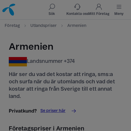
Till innehåll
Till sök
Sök
Kontakta oss
Mitt Företag
Meny
Företag
Utlandspriser
Armenien
Armenien
Landsnummer +374
Här ser du vad det kostar att ringa, sms:a
och surfa när du är utomlands och vad det
kostar att ringa från Sverige till ett annat
land.
Se priser här
Privatkund?
Företagspriser i Armenien