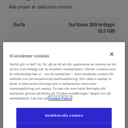
Alla priser är exklusive moms.
Surfa
Surfpass 269 kr/dygn
(0,3 GB)
Ringa
19 kr/min
Vi använder cookies
Ta emot samtal
19 kr/min
Varför gör vi det? Jo, för att se till att din upplevelse av telenor.se blir
så bra som möjligt när du besöker webbplatsen. Utöver cookies som
är nödvändiga kan vi – om du samtycker – även använda cookies för
Lyssna på röstbrevlåda
19 kr/min
statistik och personaliserad marknadsföring. Den data vi samlar in
delar vi med andra företag som vi samarbetar med inom
marknadsföring och analys. Du kan när som helst återkalla ditt
Skicka sms
4 kr/st
samtycke genom att klicka på ”Cookie-inställningar” längst ner på
webbplatsen. Läs mer på
Cookie Policy
Ta emot sms
0 kr/st
Godkänn alla cookies
Skicka mms
10 kr/st