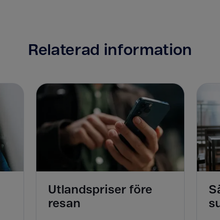
Relaterad information
Utlandspriser före
Sä
resan
s