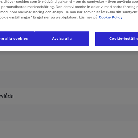
. Utöver cookies som är nödvändiga kan vi – om du samtycker – även använda coo
ch personaliserad marknadsföring. Den data vi samlar in delar vi med andra företag 
med inom marknadsföring och analys. Du kan när som helst återkalla ditt samtyck
er i Bahrain
Cookie-inställningar” längst ner på webbplatsen. Läs mer på
Cookie Policy
usive moms.
n alla cookies
Avvisa alla
Cookie-inställ
Surfpass 269
evlåda