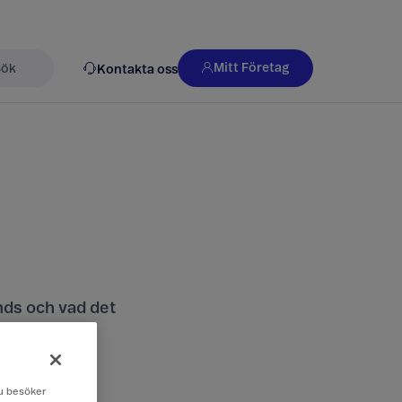
Mitt Företag
Kontakta oss
k
nds och vad det
 du besöker