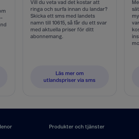
Vill du veta vad det kostar att
Me
ringa och surfa innan du landar?
sät
Kom
Skicka ett sms med landets
my
 –
namn till 10615, så får du ett svar
va
and
med aktuella priser för ditt
kos
abonnemang.
ins
mo
Läs mer om
utlandspriser via sms
lenor
Produkter och tjänster