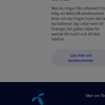
Ska du ringa från utlandet? 
ihåg att alltid slå landsnumret
även om du ringer inom det l
du befinner dig i eller hem till
Sverige. Det gäller både för
samtal till mobil och till fast
telefon.
Läs mer om
landsnummer
Tillbaka till innehåll
Mer om Te