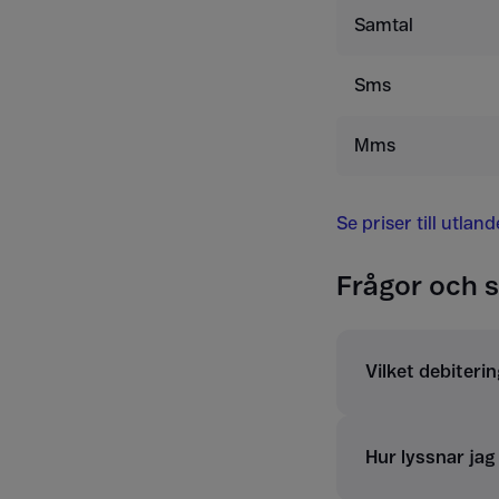
Samtal
Sms
Mms
Se priser till utlan
Frågor och s
Vilket debiterin
Hur lyssnar ja