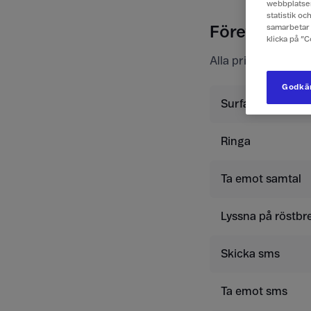
webbplatsen
statistik o
samarbetar 
Företagspris
klicka på ”
Alla priser är exkl
Godkän
Surfa
Ringa
Ta emot samtal
Lyssna på röstbr
Skicka sms
Ta emot sms