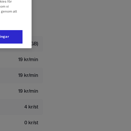
kies för
som vi
e genom att
ningar
 kr/dygn (0,3 GB)
19 kr/min
19 kr/min
19 kr/min
4 kr/st
0 kr/st