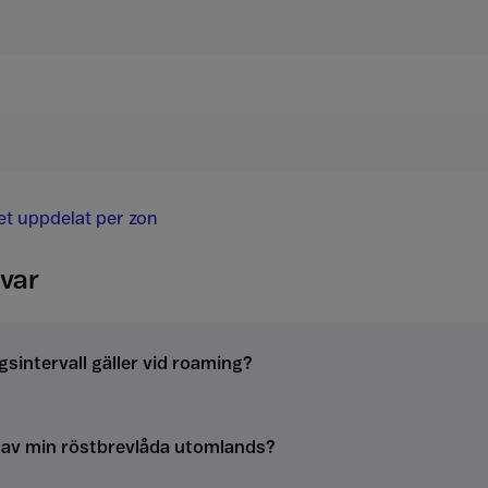
det uppdelat per zon
var
gsintervall gäller vid roaming?
g av min röstbrevlåda utomlands?