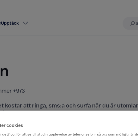
e
Upptäck
Sö
in
mer +973
t kostar att ringa, sms:a och surfa när du är utomla
rån Sverige till ett annat land.
der cookies
iser här
i det? Jo, för att se till att din upplevelse av telenor.se blir så bra som möjligt när