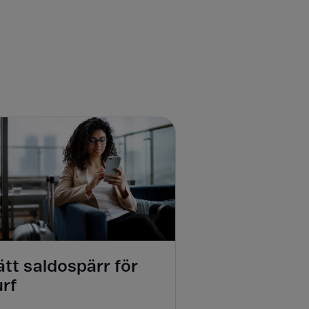
tt saldospärr för
urf