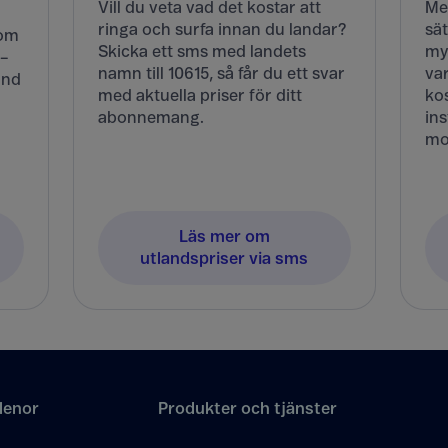
Vill du veta vad det kostar att
Me
ringa och surfa innan du landar?
sät
Kom
Skicka ett sms med landets
my
 –
namn till 10615, så får du ett svar
va
and
med aktuella priser för ditt
kos
abonnemang.
ins
mo
Läs mer om
utlandspriser via sms
lenor
Produkter och tjänster