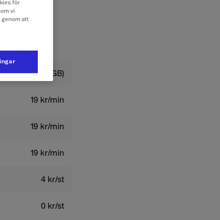
kies för
som vi
e genom att
ningar
 kr/dygn (0,3 GB)
19 kr/min
19 kr/min
19 kr/min
4 kr/st
0 kr/st