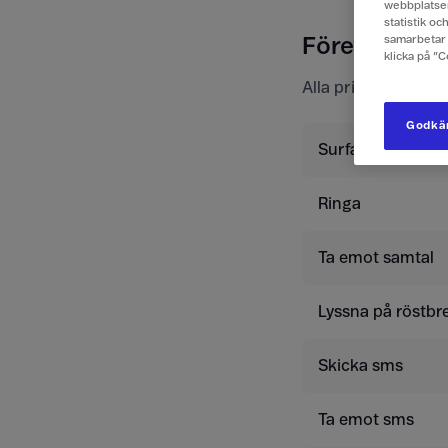
webbplatsen
statistik o
samarbetar 
Företagspris
klicka på ”
Alla priser är exkl
Godkän
Surfa
Ringa
Ta emot samtal
Lyssna på röstbr
Skicka sms
Ta emot sms