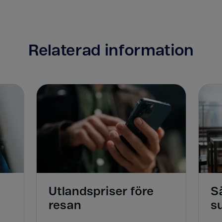
Relaterad information
Utlandspriser före
Sä
resan
s