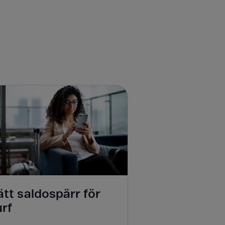
tt saldospärr för
urf