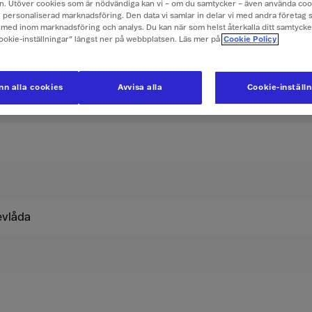
. Utöver cookies som är nödvändiga kan vi – om du samtycker – även använda coo
ch personaliserad marknadsföring. Den data vi samlar in delar vi med andra företag 
med inom marknadsföring och analys. Du kan när som helst återkalla ditt samtyck
er i Bahrain
Cookie-inställningar” längst ner på webbplatsen. Läs mer på
Cookie Policy
usive moms.
n alla cookies
Avvisa alla
Cookie-inställ
Surfpass 269
evlåda