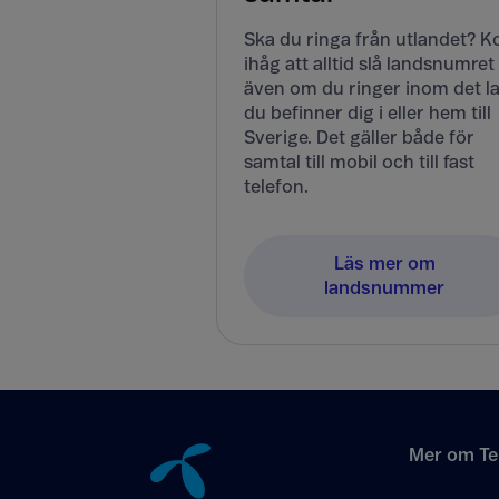
Ska du ringa från utlandet? 
ihåg att alltid slå landsnumret
även om du ringer inom det l
du befinner dig i eller hem till
Sverige. Det gäller både för
samtal till mobil och till fast
telefon.
Läs mer om
landsnummer
Tillbaka till innehåll
Mer om Te