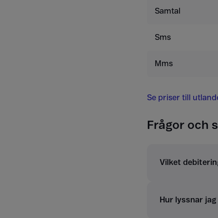
Samtal
Sms
Mms
Se priser till utlan
Frågor och s
Vilket debiterin
Hur lyssnar ja