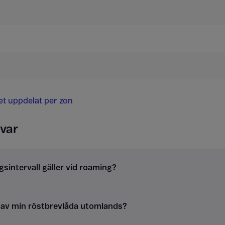
det uppdelat per zon
var
gsintervall gäller vid roaming?
g av min röstbrevlåda utomlands?