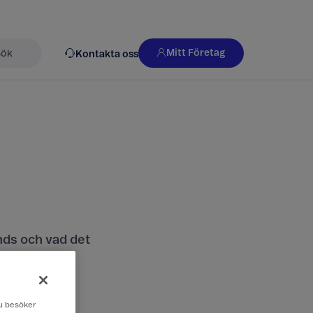
Mitt Företag
Kontakta oss
k
nds och vad det
 du besöker