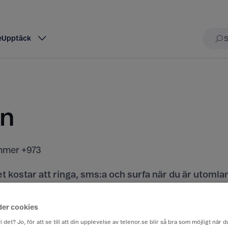
e
Upptäck
Sö
in
mer +973
t kostar att ringa, sms:a och surfa när du är utomla
rån Sverige till ett annat land.
der cookies
iser här
i det? Jo, för att se till att din upplevelse av telenor.se blir så bra som möjligt när