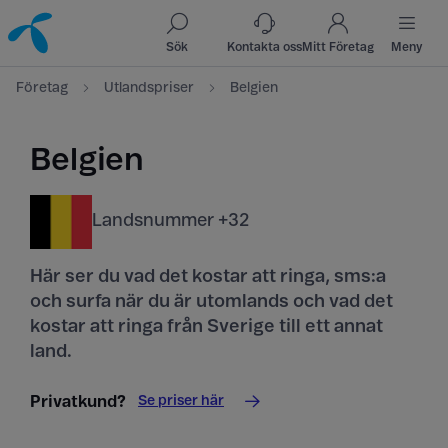
Till innehåll
Till sök
Sök
Kontakta oss
Mitt Företag
Meny
Företag
Utlandspriser
Belgien
Belgien
Landsnummer +32
Här ser du vad det kostar att ringa, sms:a
och surfa när du är utomlands och vad det
kostar att ringa från Sverige till ett annat
land.
Se priser här
Privatkund?