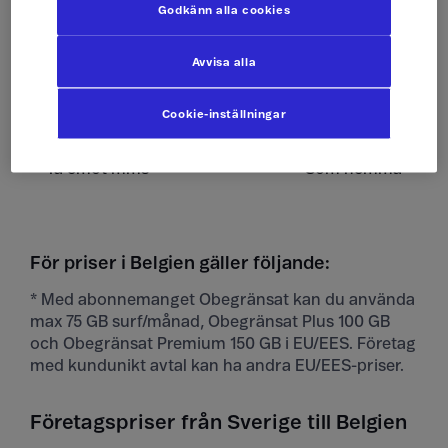
Skicka sms
Som hemma
Godkänn alla cookies
Ta emot sms
Som hemma
Avvisa alla
Skicka mms
Som hemma
Cookie-inställningar
Ta emot mms
Som hemma
För priser i Belgien gäller följande:
* Med abonnemanget Obegränsat kan du använda
max 75 GB surf/månad, Obegränsat Plus 100 GB
och Obegränsat Premium 150 GB i EU/EES. Företag
med kundunikt avtal kan ha andra EU/EES-priser.
Företagspriser från Sverige till Belgien