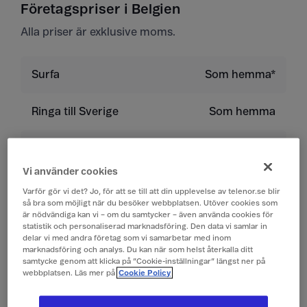
Företagspriser i Belgien
Alla priser är exklusive moms.
Surfa
Som hemma*
Ringa till Sverige
Som hemma
Ringa inom landet
Som hemma
Vi använder cookies
Ringa till land utanför
9 kr/min
Varför gör vi det? Jo, för att se till att din upplevelse av telenor.se blir
EU/EES
så bra som möjligt när du besöker webbplatsen. Utöver cookies som
är nödvändiga kan vi – om du samtycker – även använda cookies för
statistik och personaliserad marknadsföring. Den data vi samlar in
Ta emot samtal
Som hemma
delar vi med andra företag som vi samarbetar med inom
marknadsföring och analys. Du kan när som helst återkalla ditt
samtycke genom att klicka på ”Cookie-inställningar” längst ner på
Lyssna på röstbrevlåda
Som hemma
webbplatsen. Läs mer på
Cookie Policy