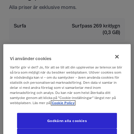
Alla priser är exklusive moms.
Surfa
Surfpass 269 kr/dygn
(0,3 GB)
Ringa
19 kr/min
Vi använder cookies
Ta emot samtal
19 kr/min
Varför gör vi det? Jo, för att se till att din upplevelse av telenor.se blir
så bra som möjligt när du besöker webbplatsen. Utöver cookies som
är nödvändiga kan vi – om du samtycker – även använda cookies för
Lyssna på röstbrevlåda
19 kr/min
statistik och personaliserad marknadsföring. Den data vi samlar in
delar vi med andra företag som vi samarbetar med inom
marknadsföring och analys. Du kan när som helst återkalla ditt
Skicka sms
4 kr/st
samtycke genom att klicka på ”Cookie-inställningar” längst ner på
webbplatsen. Läs mer på
Cookie Policy
Ta emot sms
0 kr/st
Godkänn alla cookies
Skicka mms
10 kr/st