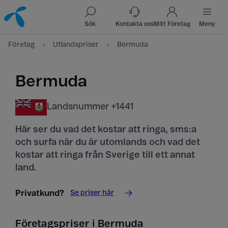
Till innehåll
Till sök
Sök
Kontakta oss
Mitt Företag
Meny
Företag
Utlandspriser
Bermuda
Bermuda
Landsnummer +1441
Här ser du vad det kostar att ringa, sms:a
och surfa när du är utomlands och vad det
kostar att ringa från Sverige till ett annat
land.
Se priser här
Privatkund?
Företagspriser i Bermuda