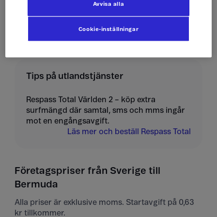
Avvisa alla
Ta emot mms
10 kr/st
Cookie-inställningar
Tips på utlandstjänster
Respass Total Världen 2 – köp extra
surfmängd där samtal, sms och mms ingår
mot en engångsavgift.
Läs mer och beställ Respass Total
Företagspriser från Sverige till
Bermuda
Alla priser är exklusive moms. Startavgift på 0,63
kr tillkommer.