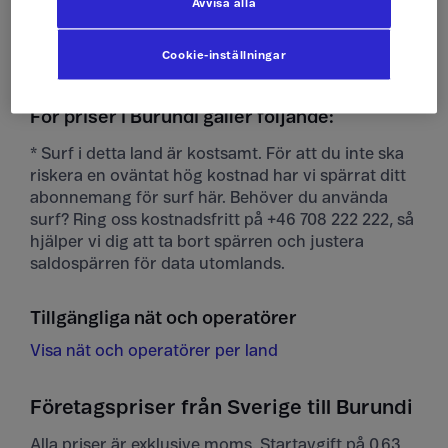
Avvisa alla
Ta emot mms
10 kr/st
Cookie-inställningar
För priser i Burundi gäller följande:
* Surf i detta land är kostsamt. För att du inte ska
riskera en oväntat hög kostnad har vi spärrat ditt
abonnemang för surf här. Behöver du använda
surf? Ring oss kostnadsfritt på +46 708 222 222, så
hjälper vi dig att ta bort spärren och justera
saldospärren för data utomlands.
Tillgängliga nät och operatörer
Visa nät och operatörer per land
Företagspriser från Sverige till Burundi
Alla priser är exklusive moms. Startavgift på 0,63