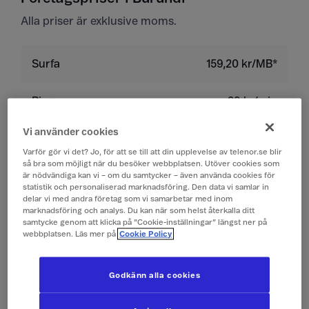
Alla priser är exklusive moms.
Surfa
159,20 kr/MB*
Ringa
29 kr/min
Vi använder cookies
Ta emot samtal
29 kr/min
Varför gör vi det? Jo, för att se till att din upplevelse av telenor.se blir
så bra som möjligt när du besöker webbplatsen. Utöver cookies som
Lyssna på röstbrevlåda
29 kr/min
är nödvändiga kan vi – om du samtycker – även använda cookies för
statistik och personaliserad marknadsföring. Den data vi samlar in
delar vi med andra företag som vi samarbetar med inom
marknadsföring och analys. Du kan när som helst återkalla ditt
Skicka sms
4 kr/st
samtycke genom att klicka på ”Cookie-inställningar” längst ner på
webbplatsen. Läs mer på
Cookie Policy
Ta emot sms
0 kr/st
Godkänn alla cookies
Skicka mms
10 kr/st