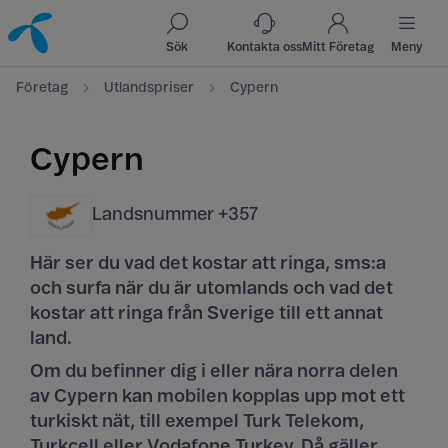
Till innehåll
Till sök
Sök
Kontakta oss
Mitt Företag
Meny
Företag
Utlandspriser
Cypern
Cypern
Landsnummer +357
Här ser du vad det kostar att ringa, sms:a
och surfa när du är utomlands och vad det
kostar att ringa från Sverige till ett annat
land.
Om du befinner dig i eller nära norra delen
av Cypern kan mobilen kopplas upp mot ett
turkiskt nät, till exempel Turk Telekom,
Turkcell eller Vodafone Turkey. Då gäller