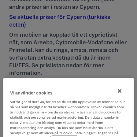
andra priser än i resten av Cypern.
Se aktuella priser för Cypern (turkiska
delen)
Om mobilen är kopplad till ett cypriotiskt
nät, som Areeba, Cytamobile-Vodafone eller
Primetel, kan du ringa, sms:a, mms:a och
surfa utan extra kostnad då du är inom
EU/EES. Se prislistan nedan för mer
information.
Se priser här
Privatkund?
Vi använder cookies
Varför gör vi det? Jo, för att se till att din upplevelse av telenor.se blir
Företagspriser i Cypern
så bra som möjligt när du besöker webbplatsen. Utöver cookies som
är nödvändiga kan vi – om du samtycker – även använda cookies för
Alla priser är exklusive moms.
statistik och personaliserad marknadsföring. Den data vi samlar in
delar vi med andra företag som vi samarbetar med inom
marknadsföring och analys. Du kan när som helst återkalla ditt
samtycke genom att klicka på ”Cookie-inställningar” längst ner på
Surfa
Som hemma*