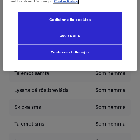
webbplatsen. Läs mer på
Cookie Policy
Ringa till Sverige
Som hemma
Godkänn alla cookies
Ringa inom landet
Som hemma
Avvisa alla
Ringa till land utanför
9 kr/min
Cookie-inställningar
EU/EES
Ta emot samtal
Som hemma
Lyssna på röstbrevlåda
Som hemma
Skicka sms
Som hemma
Ta emot sms
Som hemma