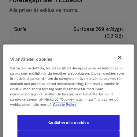
Företagspriser i Ecuador
Alla priser är exklusive moms.
Surfa
Surfpass 269 kr/dygn
(0,3 GB)
Ringa
19 kr/min
Vi använder cookies
Varför gör vi det? Jo, för att se till att din upplevelse av telenor.se blir
Ta emot samtal
19 kr/min
så bra som möjligt när du besöker webbplatsen. Utöver cookies som
är nödvändiga kan vi – om du samtycker – även använda cookies för
statistik och personaliserad marknadsföring. Den data vi samlar in
Lyssna på röstbrevlåda
19 kr/min
delar vi med andra företag som vi samarbetar med inom
marknadsföring och analys. Du kan när som helst återkalla ditt
samtycke genom att klicka på ”Cookie-inställningar” längst ner på
Skicka sms
4 kr/st
webbplatsen. Läs mer på
Cookie Policy
Ta emot sms
0 kr/st
Godkänn alla cookies
Skicka mms
10 kr/st