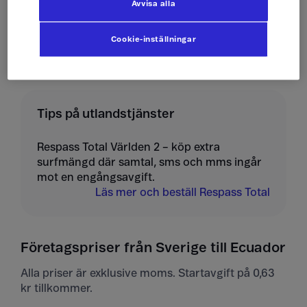
Avvisa alla
Ta emot mms
10 kr/st
Cookie-inställningar
Tips på utlandstjänster
Respass Total Världen 2 – köp extra
surfmängd där samtal, sms och mms ingår
mot en engångsavgift.
Läs mer och beställ Respass Total
Företagspriser från Sverige till Ecuador
Alla priser är exklusive moms. Startavgift på 0,63
kr tillkommer.