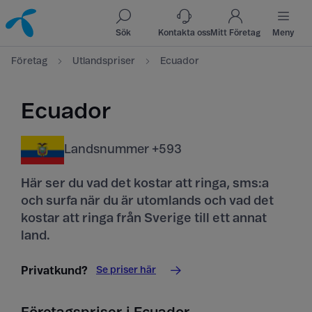
Till innehåll
Till sök
Sök
Kontakta oss
Mitt Företag
Meny
Företag
Utlandspriser
Ecuador
Ecuador
Landsnummer +593
Här ser du vad det kostar att ringa, sms:a
och surfa när du är utomlands och vad det
kostar att ringa från Sverige till ett annat
land.
Se priser här
Privatkund?