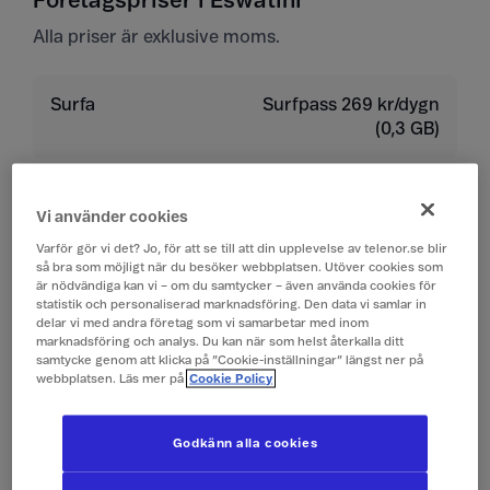
Företagspriser i Eswatini
Alla priser är exklusive moms.
Surfa
Surfpass 269 kr/dygn
(0,3 GB)
Ringa
19 kr/min
Vi använder cookies
Ta emot samtal
19 kr/min
Varför gör vi det? Jo, för att se till att din upplevelse av telenor.se blir
så bra som möjligt när du besöker webbplatsen. Utöver cookies som
är nödvändiga kan vi – om du samtycker – även använda cookies för
Lyssna på röstbrevlåda
19 kr/min
statistik och personaliserad marknadsföring. Den data vi samlar in
delar vi med andra företag som vi samarbetar med inom
marknadsföring och analys. Du kan när som helst återkalla ditt
samtycke genom att klicka på ”Cookie-inställningar” längst ner på
Skicka sms
4 kr/st
webbplatsen. Läs mer på
Cookie Policy
Ta emot sms
0 kr/st
Godkänn alla cookies
Skicka mms
10 kr/st