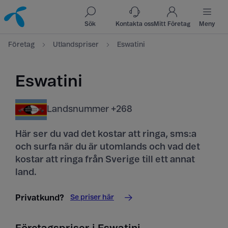
Till innehåll
Till sök
Sök
Kontakta oss
Mitt Företag
Meny
Företag
Utlandspriser
Eswatini
Eswatini
Landsnummer +268
Här ser du vad det kostar att ringa, sms:a
och surfa när du är utomlands och vad det
kostar att ringa från Sverige till ett annat
land.
Se priser här
Privatkund?