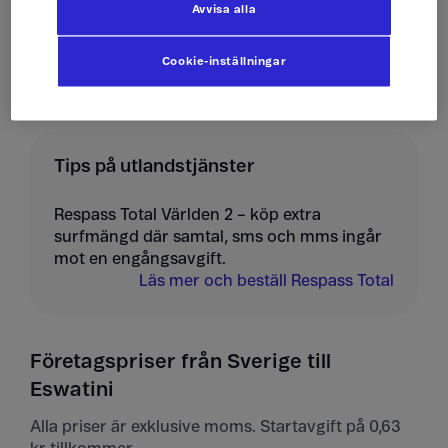
Avvisa alla
Ta emot mms
10 kr/st
Cookie-inställningar
Tips på utlandstjänster
Respass Total Världen 2 – köp extra
surfmängd där samtal, sms och mms ingår
mot en engångsavgift.
Läs mer och beställ Respass Total
Företagspriser från Sverige till
Eswatini
Alla priser är exklusive moms. Startavgift på 0,63