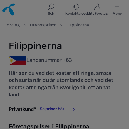
Till innehåll
Till sök
Sök
Kontakta oss
Mitt Företag
Meny
Företag
Utlandspriser
Filippinerna
Filippinerna
Landsnummer +63
Här ser du vad det kostar att ringa, sms:a
och surfa när du är utomlands och vad det
kostar att ringa från Sverige till ett annat
land.
Se priser här
Privatkund?
Företagspriser i Filippinerna