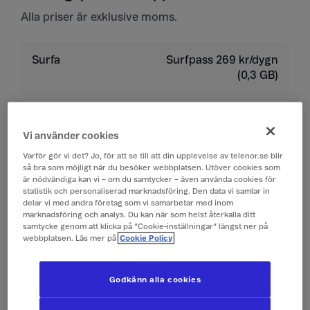
Alla priser är exklusive moms.
Surfa
Surfpass 269 kr/dygn
(0,3 GB)
Ringa
19 kr/min
Vi använder cookies
Ta emot samtal
19 kr/min
Varför gör vi det? Jo, för att se till att din upplevelse av telenor.se blir
så bra som möjligt när du besöker webbplatsen. Utöver cookies som
är nödvändiga kan vi – om du samtycker – även använda cookies för
Lyssna på röstbrevlåda
19 kr/min
statistik och personaliserad marknadsföring. Den data vi samlar in
delar vi med andra företag som vi samarbetar med inom
marknadsföring och analys. Du kan när som helst återkalla ditt
Skicka sms
4 kr/st
samtycke genom att klicka på ”Cookie-inställningar” längst ner på
webbplatsen. Läs mer på
Cookie Policy
Ta emot sms
0 kr/st
Godkänn alla cookies
Skicka mms
10 kr/st