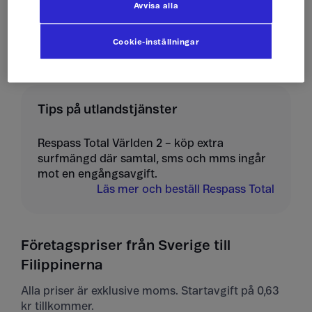
Avvisa alla
Ta emot mms
10 kr/st
Cookie-inställningar
Tips på utlandstjänster
Respass Total Världen 2 – köp extra
surfmängd där samtal, sms och mms ingår
mot en engångsavgift.
Läs mer och beställ Respass Total
Företagspriser från Sverige till
Filippinerna
Alla priser är exklusive moms. Startavgift på 0,63
kr tillkommer.