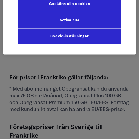
Godkänn alla cookies
Ta emot sms
Som hemma
Avvisa alla
Skicka mms
Som hemma
Cookie-inställningar
Ta emot mms
Som hemma
För priser i Frankrike gäller följande:
* Med abonnemanget Obegränsat kan du använda
max 75 GB surf/månad, Obegränsat Plus 100 GB
och Obegränsat Premium 150 GB i EU/EES. Företag
med kundunikt avtal kan ha andra EU/EES-priser.
Företagspriser från Sverige till
Frankrike