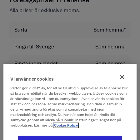
Företagspriser i Frankrike
Alla priser är exklusive moms.
Surfa
Som hemma*
Ringa till Sverige
Som hemma
Ringa inom landet
Som hemma
Vi använder cookies
Ringa till land utanför
9 kr/min
EU/EES
Varför gör vi det? Jo, för att se till att din upplevelse av telenor.se blir
så bra som möjligt när du besöker webbplatsen. Utöver cookies som
är nödvändiga kan vi – om du samtycker – även använda cookies för
Ta emot samtal
Som hemma
statistik och personaliserad marknadsföring. Den data vi samlar in
delar vi med andra företag som vi samarbetar med inom
marknadsföring och analys. Du kan när som helst återkalla ditt
samtycke genom att klicka på ”Cookie-inställningar” längst ner på
Lyssna på röstbrevlåda
Som hemma
webbplatsen. Läs mer på
Cookie Policy
Skicka sms
Som hemma