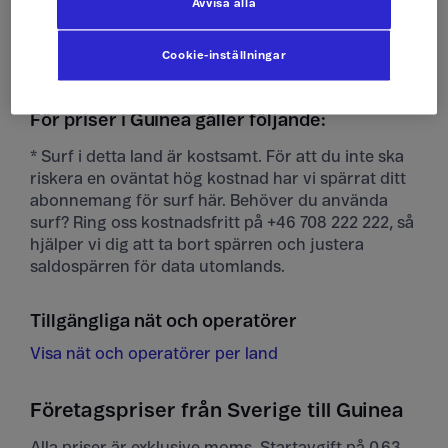
Avvisa alla
Ta emot mms
10 kr/st
Cookie-inställningar
För priser i Guinea gäller följande:
* Surf i detta land är kostsamt. För att du inte ska
riskera en oväntat hög kostnad har vi spärrat ditt
abonnemang för surf här. Behöver du använda
surf? Ring oss kostnadsfritt på +46 708 222 222, så
hjälper vi dig att ta bort spärren och justera
saldospärren för data utomlands.
Tillgängliga nät och operatörer
Visa nät och operatörer per land
Företagspriser från Sverige till Guinea
Alla priser är exklusive moms. Startavgift på 0,63