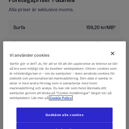
Företagspriser i Guinea
Alla priser är exklusive moms.
Surfa
159,20 kr/MB*
Ringa
29 kr/min
Vi använder cookies
Ta emot samtal
29 kr/min
Varför gör vi det? Jo, för att se till att din upplevelse av telenor.se blir
så bra som möjligt när du besöker webbplatsen. Utöver cookies som
är nödvändiga kan vi – om du samtycker – även använda cookies för
Lyssna på röstbrevlåda
29 kr/min
statistik och personaliserad marknadsföring. Den data vi samlar in
delar vi med andra företag som vi samarbetar med inom
marknadsföring och analys. Du kan när som helst återkalla ditt
Skicka sms
4 kr/st
samtycke genom att klicka på ”Cookie-inställningar” längst ner på
webbplatsen. Läs mer på
Cookie Policy
Ta emot sms
0 kr/st
Godkänn alla cookies
Skicka mms
10 kr/st