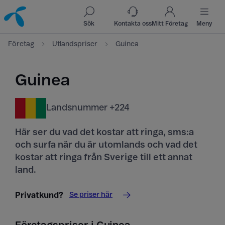
Till innehåll
Till sök
Sök
Kontakta oss
Mitt Företag
Meny
Företag
Utlandspriser
Guinea
Guinea
Landsnummer +224
Här ser du vad det kostar att ringa, sms:a
och surfa när du är utomlands och vad det
kostar att ringa från Sverige till ett annat
land.
Se priser här
Privatkund?