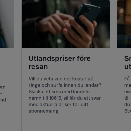
Utlandspriser före
S
resan
u
Vill du veta vad det kostar att
Få
ringa och surfa innan du landar?
me
Kom
Skicka ett sms med landets
exe
 –
namn till 10615, så får du ett svar
til
and
med aktuella priser för ditt
du
abonnemang.
Sve