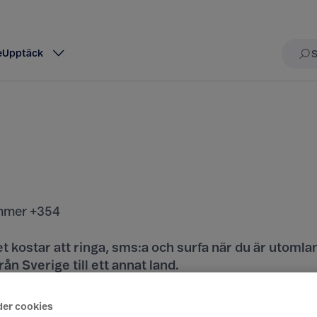
e
Upptäck
Sö
mer +354
t kostar att ringa, sms:a och surfa när du är utomla
rån Sverige till ett annat land.
iser här
der cookies