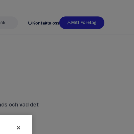
Mitt Företag
Kontakta oss
k
nds och vad det