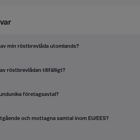
var
g av min röstbrevlåda utomlands?
v röstbrevlådan tillfälligt?
kundunika företagsavtal?
utgående och mottagna samtal inom EU/EES?