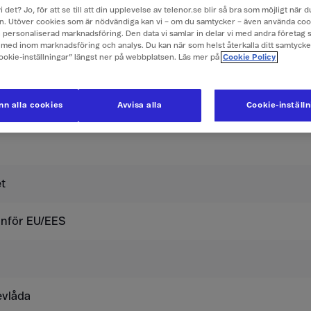
i det? Jo, för att se till att din upplevelse av telenor.se blir så bra som möjligt när
. Utöver cookies som är nödvändiga kan vi – om du samtycker – även använda coo
er i Island
ch personaliserad marknadsföring. Den data vi samlar in delar vi med andra företag 
med inom marknadsföring och analys. Du kan när som helst återkalla ditt samtyck
Cookie-inställningar” längst ner på webbplatsen. Läs mer på
Cookie Policy
usive moms.
n alla cookies
Avvisa alla
Cookie-inställ
t
tanför EU/EES
evlåda