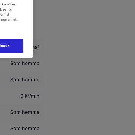
 du besöker
kies för
som vi
e genom att
ningar
Som hemma*
Som hemma
Som hemma
9 kr/min
Som hemma
Som hemma