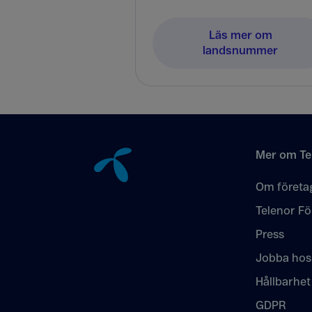
Läs mer om
landsnummer
Tillbaka till innehåll
Mer om Te
Om företa
Telenor Fö
Press
Jobba hos
Hållbarhet
GDPR