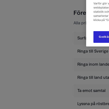
Varför gör v
webbplatsen
Företagspris
statistik o
samarbetar 
klicka på ”
Alla priser är exkl
Godkän
Surfa
Ringa till Sverige
Ringa inom lande
Ringa till land u
Ta emot samtal
Lyssna på röstbr