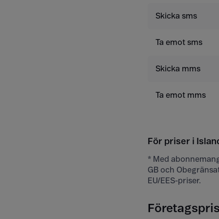
Skicka sms
Ta emot sms
Skicka mms
Ta emot mms
För priser i Islan
* Med abonnemange
GB och Obegränsat
EU/EES-priser.
Företagsprise