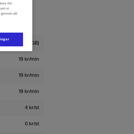
kies för
som vi
e genom att
ningar
179 kr/dygn (2 GB)
19 kr/min
19 kr/min
19 kr/min
4 kr/st
0 kr/st