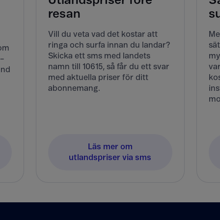
Utlandspriser före
Sä
resan
s
Vill du veta vad det kostar att
Me
ringa och surfa innan du landar?
sät
Kom
Skicka ett sms med landets
my
 –
namn till 10615, så får du ett svar
va
and
med aktuella priser för ditt
kos
abonnemang.
ins
mo
Läs mer om
utlandspriser via sms