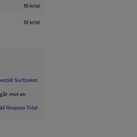
10 kr/st
10 kr/st
eställ Surfpaket
ngår mot en
ll Respass Total