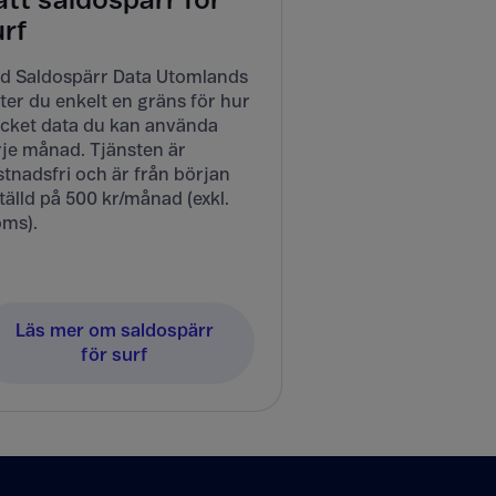
tt saldospärr för
urf
d Saldospärr Data Utomlands
ter du enkelt en gräns för hur
cket data du kan använda
rje månad. Tjänsten är
tnadsfri och är från början
tälld på 500 kr/månad (exkl.
ms).
Läs mer om saldospärr
för surf