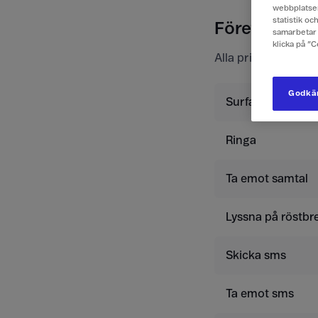
webbplatsen
statistik o
Företagspris
samarbetar 
klicka på ”
Alla priser är exkl
Godkän
Surfa
Ringa
Ta emot samtal
Lyssna på röstbr
Skicka sms
Ta emot sms