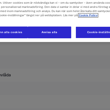
. Utöver cookies som är nödvändiga kan vi – om du samtycker – även använda coo
ch personaliserad marknadsföring. Den data vi samlar in delar vi med andra företag 
er i Isle of Man
med inom marknadsföring och analys. Du kan när som helst återkalla ditt samtyck
Cookie-inställningar” längst ner på webbplatsen. Läs mer på
Cookie Policy
usive moms.
n alla cookies
Avvisa alla
Cookie-inställ
Surfpass 
evlåda