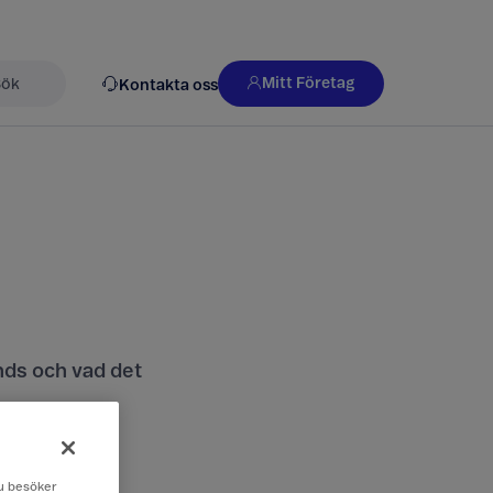
Mitt Företag
Kontakta oss
k
nds och vad det
 du besöker