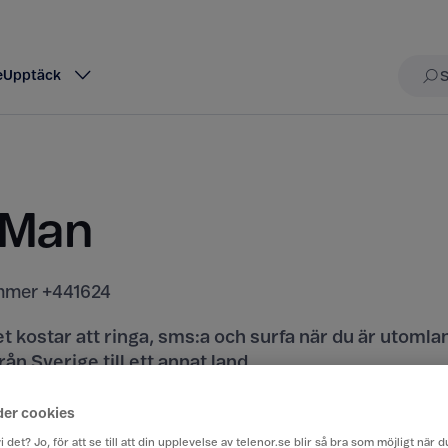
e
Upptäck
Sö
f Man
mer +441624
t kostar att ringa, sms:a och surfa när du är utomla
rån Sverige till ett annat land.
iser här
der cookies
i det? Jo, för att se till att din upplevelse av telenor.se blir så bra som möjligt när