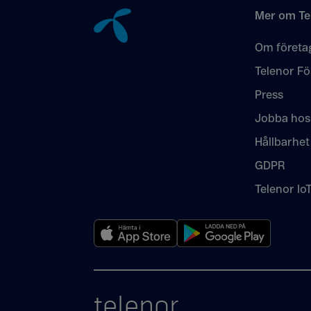
Mer om Te
Om företa
Telenor Fö
Press
Jobba hos
Hållbarhet
GDPR
Telenor Io
telenor