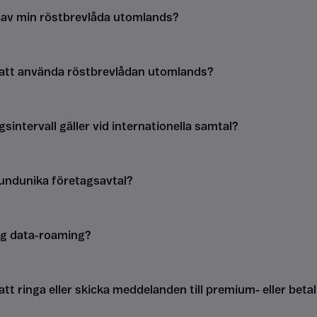
g av min röstbrevlåda utomlands?
 att använda röstbrevlådan utomlands?
gsintervall gäller vid internationella samtal?
kundunika företagsavtal?
ag data-roaming?
att ringa eller skicka meddelanden till premium- eller be