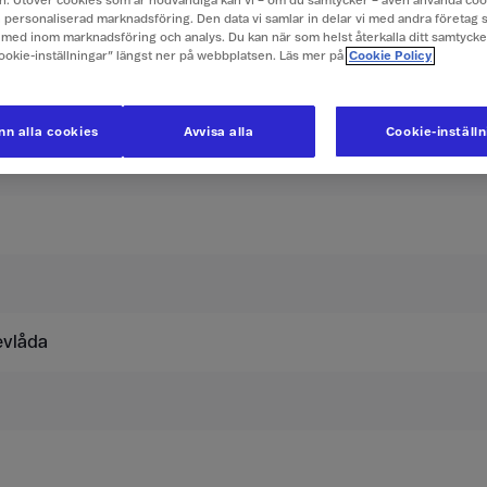
. Utöver cookies som är nödvändiga kan vi – om du samtycker – även använda coo
ch personaliserad marknadsföring. Den data vi samlar in delar vi med andra företag 
med inom marknadsföring och analys. Du kan när som helst återkalla ditt samtyck
ser i Jemen
Cookie-inställningar” längst ner på webbplatsen. Läs mer på
Cookie Policy
usive moms.
n alla cookies
Avvisa alla
Cookie-inställ
evlåda