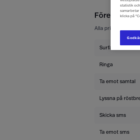
webbplatsen
statistik o
samarbetar 
Företagspri
klicka på ”
Alla priser är exkl
Godkän
Surfa
Ringa
Ta emot samtal
Lyssna på röstbr
Skicka sms
Ta emot sms