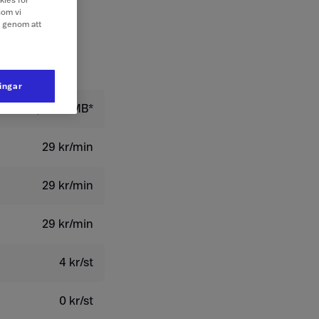
kies för
som vi
e genom att
ningar
159,20 kr/MB*
29 kr/min
29 kr/min
29 kr/min
4 kr/st
0 kr/st