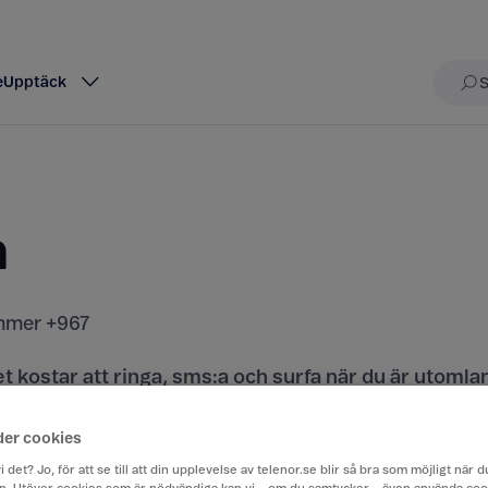
e
Upptäck
Sö
n
mer +967
t kostar att ringa, sms:a och surfa när du är utomla
rån Sverige till ett annat land.
der cookies
iser här
i det? Jo, för att se till att din upplevelse av telenor.se blir så bra som möjligt när