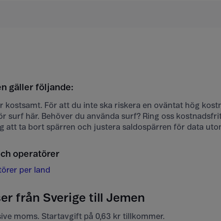
n gäller följande:
 är kostsamt. För att du inte ska riskera en oväntat hög kost
r surf här. Behöver du använda surf? Ring oss kostnadsfri
dig att ta bort spärren och justera saldospärren för data ut
och operatörer
törer per land
er från Sverige till Jemen
usive moms. Startavgift på 0,63 kr tillkommer.