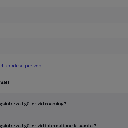
det uppdelat per zon
var
gsintervall gäller vid roaming?
gsintervall gäller vid internationella samtal?