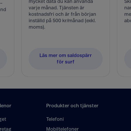
mycket data du kan använda
Sk
 –
varje månad. Tjänsten är
nam
and
kostnadsfri och är från början
med
inställd på 500 kr/månad (exkl.
ab
moms).
Läs mer om saldospärr
för surf
lenor
Produkter och tjänster
get
Telefoni
retag
Mobiltelefoner