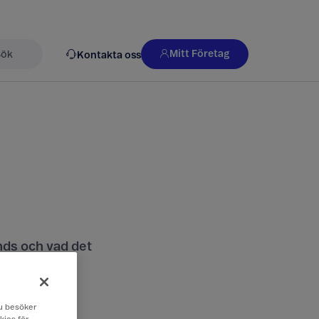
Mitt Företag
Kontakta oss
k
nds och vad det
 du besöker