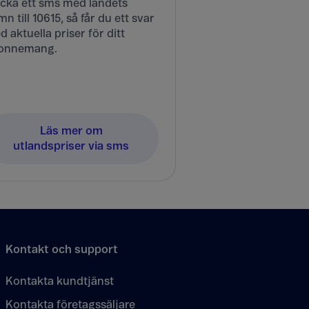
icka ett sms med landets
n till 10615, så får du ett svar
 aktuella priser för ditt
onnemang.
Läs mer om
utlandspriser via sms
Kontakt och support
Kontakta kundtjänst
Kontakta företagssäljare