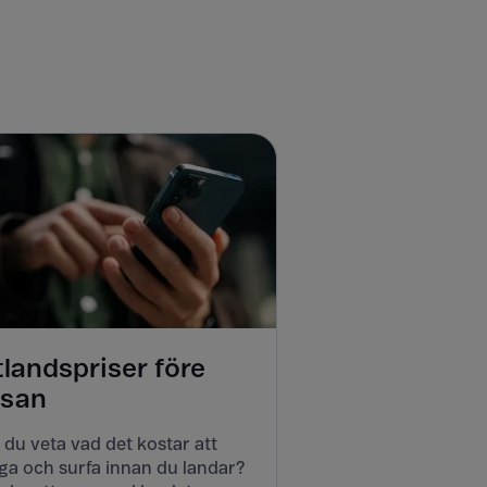
tlandspriser före
esan
l du veta vad det kostar att
ga och surfa innan du landar?