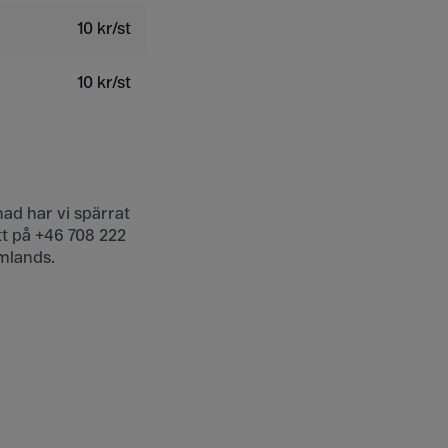
10 kr/st
10 kr/st
nad har vi spärrat
tt på +46 708 222
omlands.