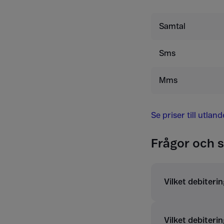
Samtal
Sms
Mms
Se priser till utlan
Frågor och s
Vilket debiterin
Vilket debiterin