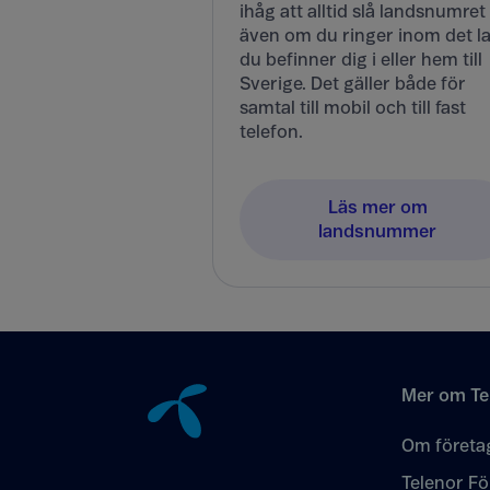
ihåg att alltid slå landsnumret
även om du ringer inom det l
du befinner dig i eller hem till
Sverige. Det gäller både för
samtal till mobil och till fast
telefon.
Läs mer om
landsnummer
Tillbaka till innehåll
Mer om Te
Om företa
Telenor Fö