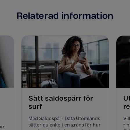
Relaterad information
Sätt saldospärr för
U
surf
r
Med Saldospärr Data Utomlands
Vil
sätter du enkelt en gräns för hur
rin
Kom