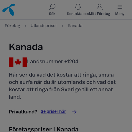
Till innehåll
Till sök
Sök
Kontakta oss
Mitt Företag
Meny
Företag
Utlandspriser
Kanada
Kanada
Landsnummer +1204
Här ser du vad det kostar att ringa, sms:a
och surfa när du är utomlands och vad det
kostar att ringa från Sverige till ett annat
land.
Se priser här
Privatkund?
Företagspriser i Kanada