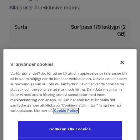
Alla priser är exklusive moms.
Surfa
Surfpass 179 kr/dygn (2
GB)
Ringa
19 kr/min
Vi använder cookies
Ta emot samtal
19 kr/min
Varför gör vi det? Jo, för att se till att din upplevelse av telenor.se blir
så bra som möjligt när du besöker webbplatsen. Utöver cookies som
Lyssna på röstbrevlåda
19 kr/min
är nödvändiga kan vi – om du samtycker – även använda cookies för
statistik och personaliserad marknadsföring. Den data vi samlar in
delar vi med andra företag som vi samarbetar med inom
marknadsföring och analys. Du kan när som helst återkalla ditt
Skicka sms
4 kr/st
samtycke genom att klicka på ”Cookie-inställningar” längst ner på
webbplatsen. Läs mer på
Cookie Policy
Ta emot sms
0 kr/st
Godkänn alla cookies
Skicka mms
10 kr/st