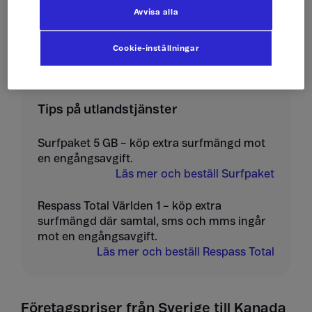
Avvisa alla
Ta emot mms
10 kr/st
Cookie-inställningar
Tips på utlandstjänster
Surfpaket 5 GB – köp extra surfmängd mot
en engångsavgift.
Läs mer och beställ Surfpaket
Respass Total Världen 1 – köp extra
surfmängd där samtal, sms och mms ingår
mot en engångsavgift.
Läs mer och beställ Respass Total
Företagspriser från Sverige till Kanada