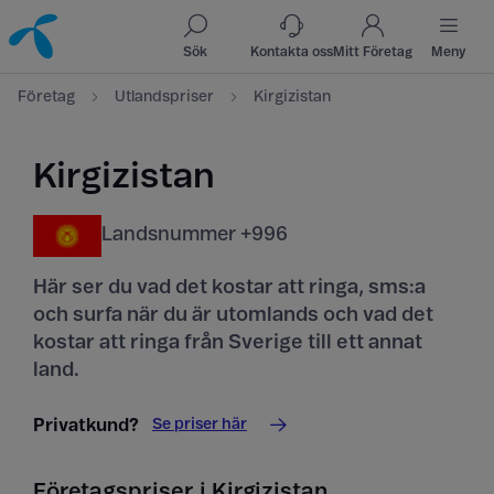
Till innehåll
Till sök
Sök
Kontakta oss
Mitt Företag
Meny
Företag
Utlandspriser
Kirgizistan
Kirgizistan
Landsnummer +996
Här ser du vad det kostar att ringa, sms:a
och surfa när du är utomlands och vad det
kostar att ringa från Sverige till ett annat
land.
Se priser här
Privatkund?
Företagspriser i Kirgizistan