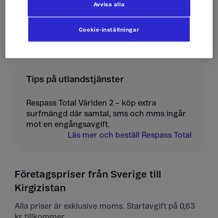
Avvisa alla
Ta emot mms
10 kr/st
Cookie-inställningar
Tips på utlandstjänster
Respass Total Världen 2 – köp extra
surfmängd där samtal, sms och mms ingår
mot en engångsavgift.
Läs mer och beställ Respass Total
Företagspriser från Sverige till
Kirgizistan
Alla priser är exklusive moms. Startavgift på 0,63
kr tillkommer.