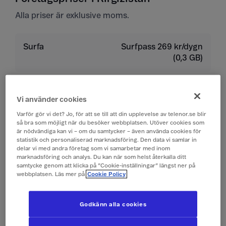
Alla priser är exklusive moms.
Surfa
Surfpass 269 kr/dygn
(0,3 GB)
Ringa
19 kr/min
Vi använder cookies
Ta emot samtal
19 kr/min
Varför gör vi det? Jo, för att se till att din upplevelse av telenor.se blir
så bra som möjligt när du besöker webbplatsen. Utöver cookies som
är nödvändiga kan vi – om du samtycker – även använda cookies för
Lyssna på röstbrevlåda
19 kr/min
statistik och personaliserad marknadsföring. Den data vi samlar in
delar vi med andra företag som vi samarbetar med inom
marknadsföring och analys. Du kan när som helst återkalla ditt
Skicka sms
4 kr/st
samtycke genom att klicka på ”Cookie-inställningar” längst ner på
webbplatsen. Läs mer på
Cookie Policy
Ta emot sms
0 kr/st
Godkänn alla cookies
Skicka mms
10 kr/st