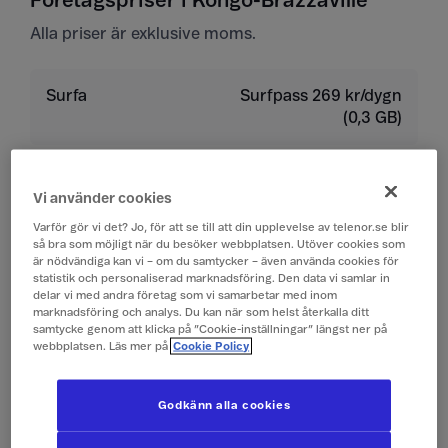
Företagspriser i Kongo-Brazzaville
Alla priser är exklusive moms.
Surfa
Surfpass 269 kr/dygn
(0,3 GB)
Ringa
19 kr/min
Vi använder cookies
Ta emot samtal
19 kr/min
Varför gör vi det? Jo, för att se till att din upplevelse av telenor.se blir
så bra som möjligt när du besöker webbplatsen. Utöver cookies som
är nödvändiga kan vi – om du samtycker – även använda cookies för
Lyssna på röstbrevlåda
19 kr/min
statistik och personaliserad marknadsföring. Den data vi samlar in
delar vi med andra företag som vi samarbetar med inom
marknadsföring och analys. Du kan när som helst återkalla ditt
samtycke genom att klicka på ”Cookie-inställningar” längst ner på
Skicka sms
4 kr/st
webbplatsen. Läs mer på
Cookie Policy
Ta emot sms
0 kr/st
Godkänn alla cookies
Skicka mms
10 kr/st