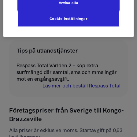
Avvisa alla
Ta emot mms
10 kr/st
Cookie-inställningar
Tips på utlandstjänster
Respass Total Världen 2 – köp extra
surfmängd där samtal, sms och mms ingår
mot en engångsavgift.
Läs mer och beställ Respass Total
Företagspriser från Sverige till Kongo-
Brazzaville
Alla priser är exklusive moms. Startavgift på 0,63