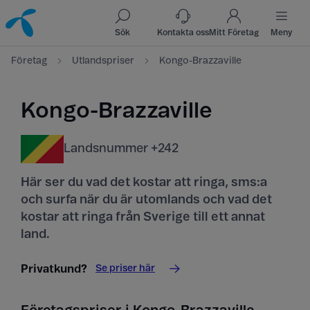
Till innehåll
Till sök
Sök
Kontakta oss
Mitt Företag
Meny
Företag
Utlandspriser
Kongo-Brazzaville
Kongo-Brazzaville
Landsnummer +242
Här ser du vad det kostar att ringa, sms:a
och surfa när du är utomlands och vad det
kostar att ringa från Sverige till ett annat
land.
Se priser här
Privatkund?