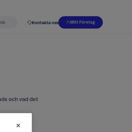
Mitt Företag
Kontakta oss
k
nds och vad det