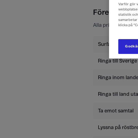
Varför gör v
webbplatsen
Företagspris
statistik o
samarbetar 
Alla priser är exkl
klicka på ”
Surfa
Godkän
Ringa till Sverige
Ringa inom lande
Ringa till land u
Ta emot samtal
Lyssna på röstbr