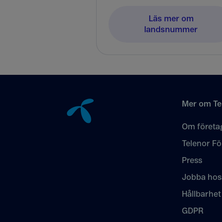
Läs mer om
landsnummer
Tillbaka till innehåll
Mer om Te
Om företa
Telenor Fö
Press
Jobba hos
Hållbarhet
GDPR