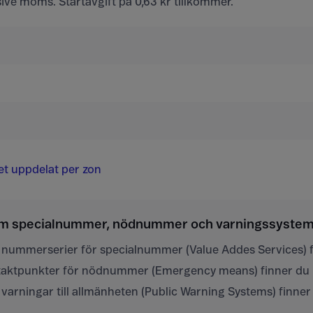
usive moms. Startavgift på 0,63 kr tillkommer.
det uppdelat per zon
om specialnummer, nödnummer och varningssystem 
 nummerserier för specialnummer (Value Addes Services) 
ntaktpunkter för nödnummer (Emergency means) finner du
varningar till allmänheten (Public Warning Systems) finne