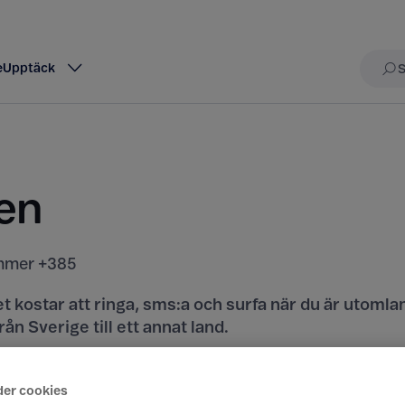
e
Upptäck
Sö
en
mer +385
t kostar att ringa, sms:a och surfa när du är utomla
rån Sverige till ett annat land.
iser här
der cookies