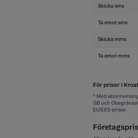
Skicka sms
Ta emot sms
Skicka mms
Ta emot mms
För priser i Kroa
* Med abonnemange
GB och Obegränsat
EU/EES-priser.
Företagsprise