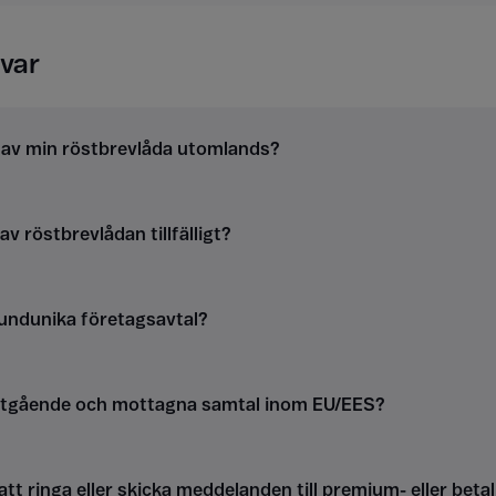
var
g av min röstbrevlåda utomlands?
v röstbrevlådan tillfälligt?
kundunika företagsavtal?
utgående och mottagna samtal inom EU/EES?
att ringa eller skicka meddelanden till premium- eller be