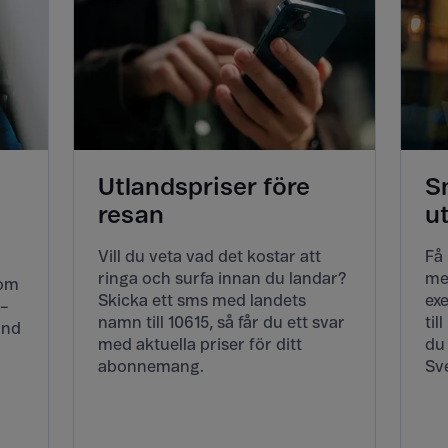
Utlandspriser före
S
resan
u
Vill du veta vad det kostar att
Få
ringa och surfa innan du landar?
me
Kom
Skicka ett sms med landets
exe
 –
namn till 10615, så får du ett svar
til
and
med aktuella priser för ditt
du
abonnemang.
Sve