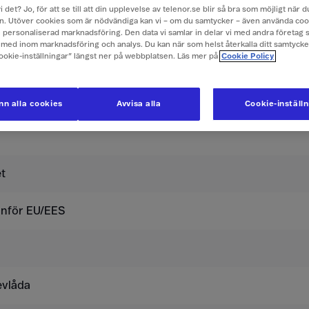
i det? Jo, för att se till att din upplevelse av telenor.se blir så bra som möjligt när
. Utöver cookies som är nödvändiga kan vi – om du samtycker – även använda coo
er i Kroatien
ch personaliserad marknadsföring. Den data vi samlar in delar vi med andra företag 
med inom marknadsföring och analys. Du kan när som helst återkalla ditt samtyck
usive moms.
Cookie-inställningar” längst ner på webbplatsen. Läs mer på
Cookie Policy
n alla cookies
Avvisa alla
Cookie-inställ
t
tanför EU/EES
evlåda