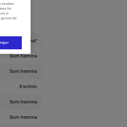
 du besöker
kies för
som vi
e genom att
Som hemma*
ningar
Som hemma
Som hemma
9 kr/min
Som hemma
Som hemma