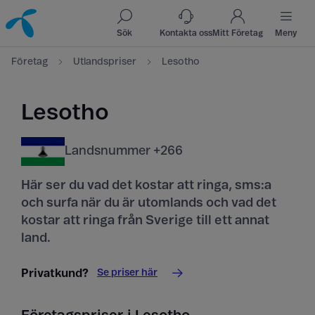
Till innehåll
Till sök
Sök
Kontakta oss
Mitt Företag
Meny
Företag
Utlandspriser
Lesotho
Lesotho
Landsnummer +266
Här ser du vad det kostar att ringa, sms:a
och surfa när du är utomlands och vad det
kostar att ringa från Sverige till ett annat
land.
Se priser här
Privatkund?