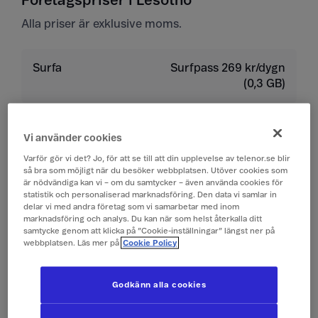
Företagspriser i Lesotho
Alla priser är exklusive moms.
Surfa
Surfpass 269 kr/dygn
(0,3 GB)
Ringa
19 kr/min
Vi använder cookies
Varför gör vi det? Jo, för att se till att din upplevelse av telenor.se blir
Ta emot samtal
19 kr/min
så bra som möjligt när du besöker webbplatsen. Utöver cookies som
är nödvändiga kan vi – om du samtycker – även använda cookies för
statistik och personaliserad marknadsföring. Den data vi samlar in
Lyssna på röstbrevlåda
19 kr/min
delar vi med andra företag som vi samarbetar med inom
marknadsföring och analys. Du kan när som helst återkalla ditt
samtycke genom att klicka på ”Cookie-inställningar” längst ner på
Skicka sms
4 kr/st
webbplatsen. Läs mer på
Cookie Policy
Ta emot sms
0 kr/st
Godkänn alla cookies
Skicka mms
10 kr/st