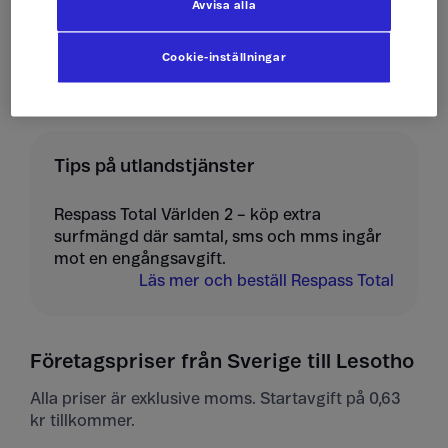
Avvisa alla
Ta emot mms
10 kr/st
Cookie-inställningar
Tips på utlandstjänster
Respass Total Världen 2 – köp extra
surfmängd där samtal, sms och mms ingår
mot en engångsavgift.
Läs mer och beställ Respass Total
Företagspriser från Sverige till Lesotho
Alla priser är exklusive moms. Startavgift på 0,63
kr tillkommer.