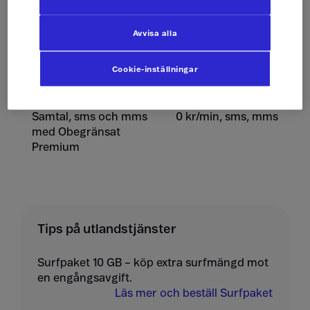
Ta emot sms
0 kr/st
Avvisa alla
Skicka mms
10 kr/st
Cookie-inställningar
Ta emot mms
10 kr/st
Samtal, sms och mms
0 kr/min, sms, mms
med Obegränsat
Premium
Tips på utlandstjänster
Surfpaket 10 GB – köp extra surfmängd mot
en engångsavgift.
Läs mer och beställ Surfpaket