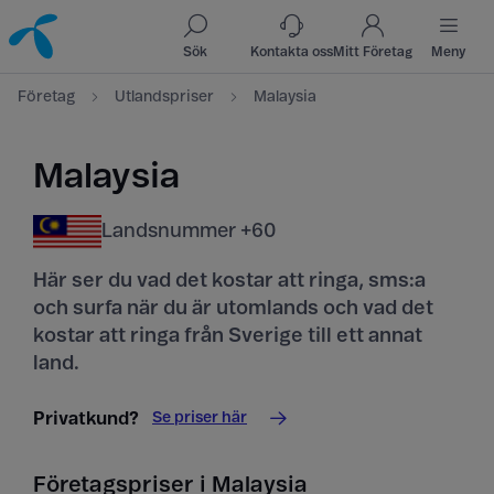
Till innehåll
Till sök
Sök
Kontakta oss
Mitt Företag
Meny
Företag
Utlandspriser
Malaysia
Malaysia
Landsnummer +60
Här ser du vad det kostar att ringa, sms:a
och surfa när du är utomlands och vad det
kostar att ringa från Sverige till ett annat
land.
Se priser här
Privatkund?
Företagspriser i Malaysia