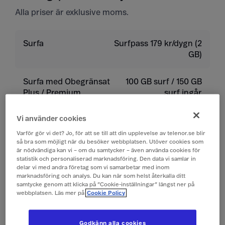
Alla priser är exklusive moms.
Surfa
Surfpass 179 kr/dygn (2
GB)
Surfa med Obegränsat
100 GB surf / 150 GB
Plus / Premium
surf ingår
Vi använder cookies
Ringa
19 kr/min
Varför gör vi det? Jo, för att se till att din upplevelse av telenor.se blir
så bra som möjligt när du besöker webbplatsen. Utöver cookies som
Ta emot samtal
19 kr/min
är nödvändiga kan vi – om du samtycker – även använda cookies för
statistik och personaliserad marknadsföring. Den data vi samlar in
delar vi med andra företag som vi samarbetar med inom
Lyssna på röstbrevlåda
19 kr/min
marknadsföring och analys. Du kan när som helst återkalla ditt
samtycke genom att klicka på ”Cookie-inställningar” längst ner på
webbplatsen. Läs mer på
Cookie Policy
Skicka sms
4 kr/st
Godkänn alla cookies