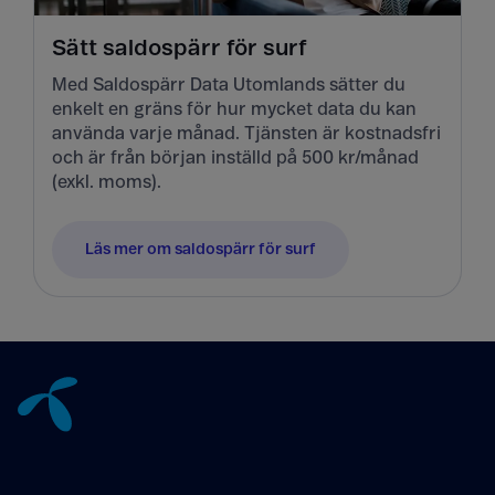
Sätt saldospärr för surf
Med Saldospärr Data Utomlands sätter du
enkelt en gräns för hur mycket data du kan
använda varje månad. Tjänsten är kostnadsfri
och är från början inställd på 500 kr/månad
(exkl. moms).
Läs mer om saldospärr för surf
Tillbaka till innehåll