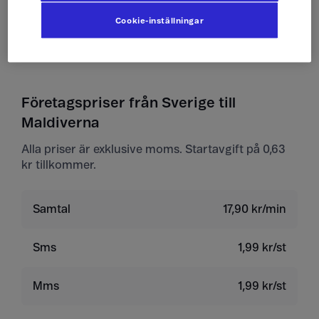
Cookie-inställningar
Ta emot mms
10 kr/st
Företagspriser från Sverige till
Maldiverna
Alla priser är exklusive moms. Startavgift på 0,63
kr tillkommer.
Samtal
17,90 kr/min
Sms
1,99 kr/st
Mms
1,99 kr/st