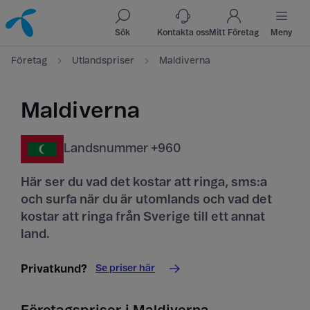
Till innehåll
Till sök
Sök
Kontakta oss
Mitt Företag
Meny
Företag
Utlandspriser
Maldiverna
Maldiverna
Landsnummer +960
Här ser du vad det kostar att ringa, sms:a
och surfa när du är utomlands och vad det
kostar att ringa från Sverige till ett annat
land.
Se priser här
Privatkund?