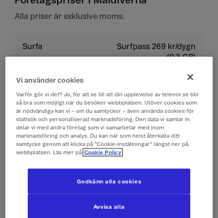
Företagspriser i Maldiverna
Alla priser är exklusive moms.
Surfa
Surfpass 269 kr/dygn
(0,3 GB)
Vi använder cookies
Ringa
19 kr/min
Varför gör vi det? Jo, för att se till att din upplevelse av telenor.se blir
så bra som möjligt när du besöker webbplatsen. Utöver cookies som
Ta emot samtal
19 kr/min
är nödvändiga kan vi – om du samtycker – även använda cookies för
statistik och personaliserad marknadsföring. Den data vi samlar in
delar vi med andra företag som vi samarbetar med inom
Lyssna på röstbrevlåda
19 kr/min
marknadsföring och analys. Du kan när som helst återkalla ditt
samtycke genom att klicka på ”Cookie-inställningar” längst ner på
webbplatsen. Läs mer på
Cookie Policy
Skicka sms
4 kr/st
Godkänn alla cookies
Ta emot sms
0 kr/st
Avvisa alla
Skicka mms
10 kr/st