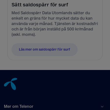
Sätt saldospärr för surf
Med Saldospärr Data Utomlands sätter du
enkelt en gräns för hur mycket data du kan
använda varje månad. Tjänsten är kostnadsfri
och är från början inställd på 500 kr/månad
(exkl. moms).
Läs mer om saldospärr för surf
Tillbaka till innehåll
Mer om Telenor