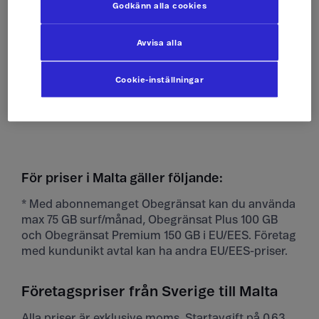
Godkänn alla cookies
Ta emot sms
Som hemma
Avvisa alla
Skicka mms
Som hemma
Cookie-inställningar
Ta emot mms
Som hemma
För priser i Malta gäller följande:
* Med abonnemanget Obegränsat kan du använda
max 75 GB surf/månad, Obegränsat Plus 100 GB
och Obegränsat Premium 150 GB i EU/EES. Företag
med kundunikt avtal kan ha andra EU/EES-priser.
Företagspriser från Sverige till Malta
Alla priser är exklusive moms. Startavgift på 0,63