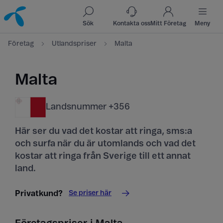
Till innehåll
Till sök
Sök
Kontakta oss
Mitt Företag
Meny
Företag
Utlandspriser
Malta
Malta
Landsnummer +356
Här ser du vad det kostar att ringa, sms:a
och surfa när du är utomlands och vad det
kostar att ringa från Sverige till ett annat
land.
Se priser här
Privatkund?