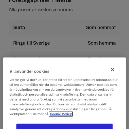
Företagspriser i Malta
Alla priser är exklusive moms.
Surfa
Som hemma*
Ringa till Sverige
Som hemma
Ringa inom landet
Som hemma
Vi använder cookies
Ringa till land utanför
9 kr/min
EU/EES
Varför gör vi det? Jo, för att se till att din upplevelse av telenor.se blir
så bra som möjligt när du besöker webbplatsen. Utöver cookies som
är nödvändiga kan vi – om du samtycker – även använda cookies för
statistik och personaliserad marknadsföring. Den data vi samlar in
Ta emot samtal
Som hemma
delar vi med andra företag som vi samarbetar med inom
marknadsföring och analys. Du kan när som helst återkalla ditt
samtycke genom att klicka på ”Cookie-inställningar” längst ner på
Lyssna på röstbrevlåda
Som hemma
webbplatsen. Läs mer på
Cookie Policy
Skicka sms
Som hemma