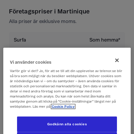
Företagspriser i Martinique
Alla priser är exklusive moms.
Surfa
Som hemma*
Ringa till Sverige
Som hemma
Vi använder cookies
Varför gör vi det? Jo, för att se till att din upplevelse av telenor.se blir
Ringa inom landet
Som hemma
så bra som möjligt när du besöker webbplatsen. Utöver cookies som
är nödvändiga kan vi – om du samtycker – även använda cookies för
statistik och personaliserad marknadsföring. Den data vi samlar in
Ringa till land utanför
9 kr/min
delar vi med andra företag som vi samarbetar med inom
EU/EES
marknadsföring och analys. Du kan när som helst återkalla ditt
samtycke genom att klicka på ”Cookie-inställningar” längst ner på
webbplatsen. Läs mer på
Cookie Policy
Ta emot samtal
Som hemma
Godkänn alla cookies
Lyssna på röstbrevlåda
Som hemma