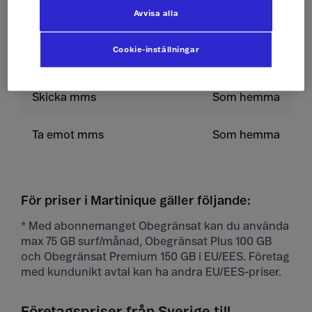
Avvisa alla
Skicka sms
Som hemma
Cookie-inställningar
Ta emot sms
Som hemma
Skicka mms
Som hemma
Ta emot mms
Som hemma
För priser i Martinique gäller följande:
* Med abonnemanget Obegränsat kan du använda
max 75 GB surf/månad, Obegränsat Plus 100 GB
och Obegränsat Premium 150 GB i EU/EES. Företag
med kundunikt avtal kan ha andra EU/EES-priser.
Företagspriser från Sverige till