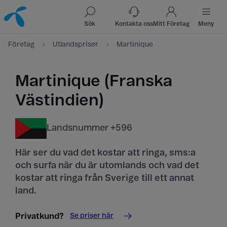
Till innehåll
Till sök
Sök
Kontakta oss
Mitt Företag
Meny
Företag
Utlandspriser
Martinique
Martinique (Franska
Västindien)
Landsnummer +596
Här ser du vad det kostar att ringa, sms:a
och surfa när du är utomlands och vad det
kostar att ringa från Sverige till ett annat
land.
Se priser här
Privatkund?