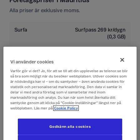
Företagspriser i Mauritius
Alla priser är exklusive moms.
Surfa
Surfpass 269 kr/dygn
(0,3 GB)
Ringa
19 kr/min
Vi använder cookies
Ta emot samtal
19 kr/min
Varför gör vi det? Jo, för att se till att din upplevelse av telenor.se blir
så bra som möjligt när du besöker webbplatsen. Utöver cookies som
är nödvändiga kan vi – om du samtycker – även använda cookies för
Lyssna på röstbrevlåda
19 kr/min
statistik och personaliserad marknadsföring. Den data vi samlar in
delar vi med andra företag som vi samarbetar med inom
marknadsföring och analys. Du kan när som helst återkalla ditt
samtycke genom att klicka på ”Cookie-inställningar” längst ner på
Skicka sms
4 kr/st
webbplatsen. Läs mer på
Cookie Policy
Ta emot sms
0 kr/st
Godkänn alla cookies
Skicka mms
10 kr/st