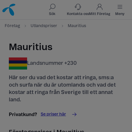
Till innehåll
Till sök
Sök
Kontakta oss
Mitt Företag
Meny
Företag
Utlandspriser
Mauritius
Mauritius
Landsnummer +230
Här ser du vad det kostar att ringa, sms:a
och surfa när du är utomlands och vad det
kostar att ringa från Sverige till ett annat
land.
Se priser här
Privatkund?