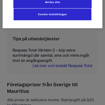
Avvisa alla
Ta emot mms
10 kr/st
Cookie-inställningar
Tips på utlandstjänster
Respass Total Världen 2 – köp extra
surfmängd där samtal, sms och mms ingår
mot en engångsavgift.
Läs mer och beställ Respass Total
Företagspriser från Sverige till
Mauritius
Alla priser är exklusive moms. Startavgift på 0,63