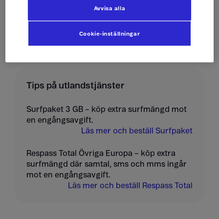
Skicka mms
10 kr/st
Avvisa alla
Ta emot mms
10 kr/st
Cookie-inställningar
Tips på utlandstjänster
Surfpaket 3 GB – köp extra surfmängd mot
en engångsavgift.
Läs mer och beställ Surfpaket
Respass Total Övriga Europa – köp extra
surfmängd där samtal, sms och mms ingår
mot en engångsavgift.
Läs mer och beställ Respass Total