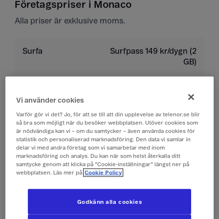
Företagspriser i Monaco
Alla priser är exklusive moms.
Surfa
Surfpass 149 kr/dygn (2
GB)
Ringa
9 kr/min
Vi använder cookies
Ta emot samtal
9 kr/min
Varför gör vi det? Jo, för att se till att din upplevelse av telenor.se blir
så bra som möjligt när du besöker webbplatsen. Utöver cookies som
är nödvändiga kan vi – om du samtycker – även använda cookies för
statistik och personaliserad marknadsföring. Den data vi samlar in
Lyssna på röstbrevlåda
9 kr/min
delar vi med andra företag som vi samarbetar med inom
marknadsföring och analys. Du kan när som helst återkalla ditt
samtycke genom att klicka på ”Cookie-inställningar” längst ner på
Skicka sms
4 kr/st
webbplatsen. Läs mer på
Cookie Policy
Ta emot sms
0 kr/st
Godkänn alla cookies