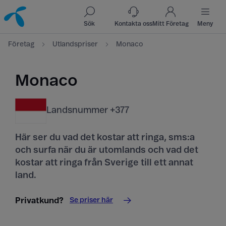
Till innehåll
Till sök
Sök
Kontakta oss
Mitt Företag
Meny
Företag
Utlandspriser
Monaco
Monaco
Landsnummer +377
Här ser du vad det kostar att ringa, sms:a
och surfa när du är utomlands och vad det
kostar att ringa från Sverige till ett annat
land.
Se priser här
Privatkund?