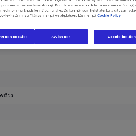
. Utöver cookies som är nödvändiga kan vi – om du samtycker – även använda coo
ch personaliserad marknadsföring. Den data vi samlar in delar vi med andra företag 
med inom marknadsföring och analys. Du kan när som helst återkalla ditt samtyck
er i Namibia
Cookie-inställningar” längst ner på webbplatsen. Läs mer på
Cookie Policy
usive moms.
n alla cookies
Avvisa alla
Cookie-inställ
evlåda