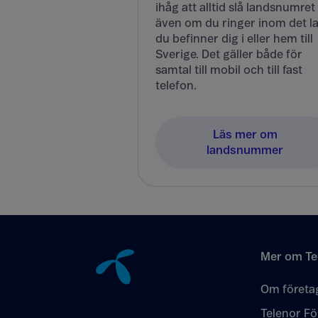
ihåg att alltid slå landsnumret
även om du ringer inom det l
du befinner dig i eller hem till
Sverige. Det gäller både för
samtal till mobil och till fast
telefon.
Läs mer om
landsnummer
Tillbaka till innehåll
Mer om Te
Om företa
Telenor Fö