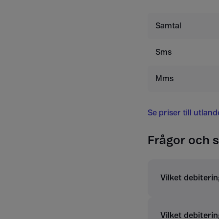
Samtal
Sms
Mms
Se priser till utlan
Frågor och s
Vilket debiterin
Vilket debiterin