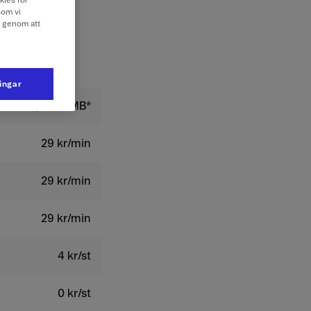
kies för
som vi
e genom att
ningar
159,20 kr/MB*
29 kr/min
29 kr/min
29 kr/min
4 kr/st
0 kr/st