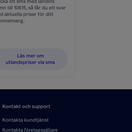
icka ett sms med landets
n till 10615, så får du ett svar
 aktuella priser för ditt
onnemang.
Läs mer om
utlandspriser via sms
Kontakt och support
Kontakta kundtjänst
Kontakta företagssäljare