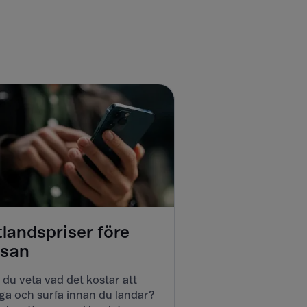
tlandspriser före
esan
l du veta vad det kostar att
ga och surfa innan du landar?