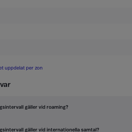
det uppdelat per zon
var
gsintervall gäller vid roaming?
gsintervall gäller vid internationella samtal?