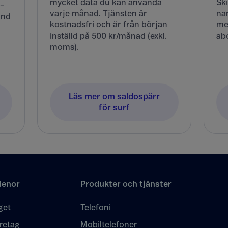
mycket data du kan använda
Sk
 –
varje månad. Tjänsten är
nam
and
kostnadsfri och är från början
med
inställd på 500 kr/månad (exkl.
ab
moms).
Läs mer om saldospärr
för surf
lenor
Produkter och tjänster
get
Telefoni
retag
Mobiltelefoner