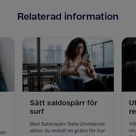
Relaterad information
Sätt saldospärr för
U
surf
r
Med Saldospärr Data Utomlands
Vil
sätter du enkelt en gräns för hur
rin
Kom