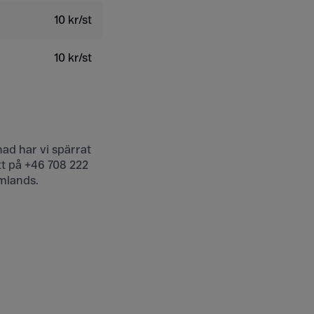
10 kr/st
10 kr/st
nad har vi spärrat
tt på +46 708 222
omlands.