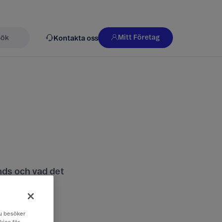
Mitt Företag
Kontakta oss
k
nds och vad det
 du besöker