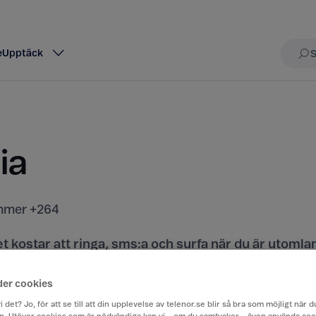
e
Upptäck
Sö
ia
mer +264
t kostar att ringa, sms:a och surfa när du är utomla
rån Sverige till ett annat land.
der cookies
iser här
i det? Jo, för att se till att din upplevelse av telenor.se blir så bra som möjligt när