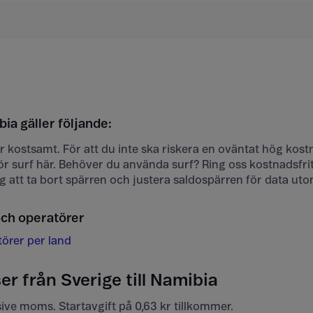
bia gäller följande:
 är kostsamt. För att du inte ska riskera en oväntat hög kost
r surf här. Behöver du använda surf? Ring oss kostnadsfri
dig att ta bort spärren och justera saldospärren för data ut
och operatörer
törer per land
er från Sverige till Namibia
usive moms. Startavgift på 0,63 kr tillkommer.