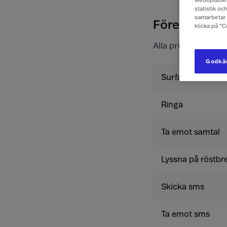
webbplatsen
statistik o
samarbetar 
Företagspris
klicka på ”
Alla priser är exkl
Godkän
Surfa
Ringa
Ta emot samtal
Lyssna på röstbr
Skicka sms
Ta emot sms